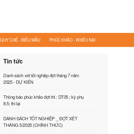
QUY CHẾ - BIỂU MẪU
PHÚC KHẢO - KHIẾU NẠI
Tin tức
Danh sách xét tốt nghiệp đợt tháng 7 năm
2025 - DỰ KIẾN
Thông báo phúc khảo đợt thi : DT05 ; kỳ phụ
8.5; thi lại
DANH SÁCH TỐT NGHIỆP _ ĐỢT XÉT
THÁNG 5/2025 (CHÍNH THỨC)