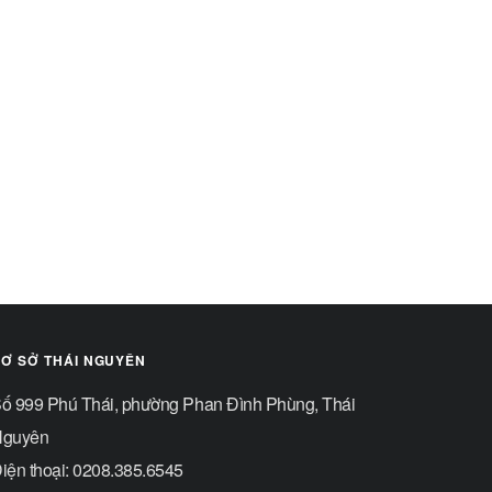
Ơ SỞ THÁI NGUYÊN
ố 999 Phú Thái, phường Phan Đình Phùng, Thái
guyên
iện thoại: 0208.385.6545