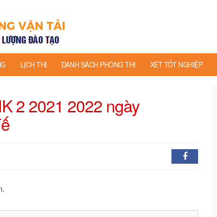
NG
LỊCH THI
DANH SÁCH PHÒNG THI
XÉT TỐT NGHIỆP
 HK 2 2021 2022 ngày
Tế
m.