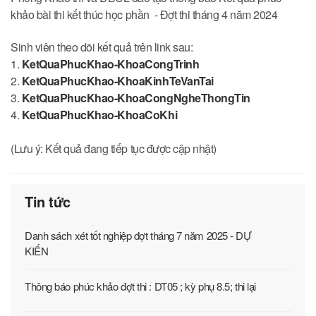
khảo bài thi kết thúc học phần - Đợt thi tháng 4 năm 2024
Sinh viên theo dõi kết quả trên link sau:
1.
KetQuaPhucKhao-KhoaCongTrinh
2.
KetQuaPhucKhao-KhoaKinhTeVanTai
3.
KetQuaPhucKhao-KhoaCongNgheThongTin
4.
KetQuaPhucKhao-KhoaCoKhi
(Lưu ý: Kết quả đang tiếp tục được cập nhật)
Tin tức
Danh sách xét tốt nghiệp đợt tháng 7 năm 2025 - DỰ
KIẾN
Thông báo phúc khảo đợt thi : DT05 ; kỳ phụ 8.5; thi lại