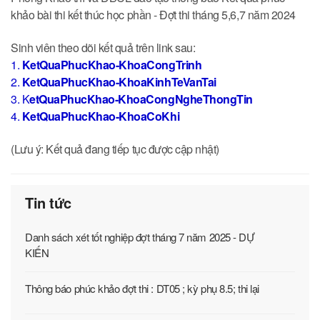
khảo bài thi kết thúc học phần - Đợt thi tháng 5,6,7 năm 2024
Sinh viên theo dõi kết quả trên link sau:
1.
KetQuaPhucKhao-KhoaCongTrinh
2.
KetQuaPhucKhao-KhoaKinhTeVanTai
3.
K
etQuaPhucKhao-KhoaCongNgheThongTin
4.
KetQuaPhucKhao-KhoaCoKhi
(Lưu ý: Kết quả đang tiếp tục được cập nhật)
Tin tức
Danh sách xét tốt nghiệp đợt tháng 7 năm 2025 - DỰ
KIẾN
Thông báo phúc khảo đợt thi : DT05 ; kỳ phụ 8.5; thi lại