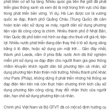
phát triển cơ sở hạ tầng. Nhiều quốc gia trên thế giới đã phát
triển giao thông xanh và xem đó là một trong lĩnh vực chủ đạo
trong phát triển bền vững. Ví dụ, Hà Lan được coi là vương
quốc xe đạp, thành phố Quảng Châu (Trung Quốc) đã cấm
hoàn toàn việc sử dụng xe máy, người dân sử dụng phương
tiện vận tải công cộng là chính. Nhiều thành phố ở Nhật Bản,
Hàn Quốc đã phổ biến mô hình xe đạp cho thuê với giá rẻ, tiện
lợi. Nhiều nước phát triển đang dần thay thế ô tô sử dụng xăng
bằng ô tô điện, hoặc sử dụng pin mặt trời… Gần đây nhất,
thành phố Leeds, nằm ở phía Bắc nước Anh đã thử nghiệm
miễn phí sử dụng xe đạp điện cho người tham gia giao thông
nhằm khuyến khích người dân bỏ phương tiện cá nhân, sử
dụng phương tiện thân thiện môi trường. Nhiều thành phố khác
như Paris (Pháp), không dừng ở phát triển những hệ thống xe
đạp điện tiên tiến mà còn thực hiện chương trình kích cầu sử
dụng phương tiện công cộng, thay đổi nhận thức của người
dân, hạn chế sử dụng phương tiện cá nhân.
Chính phủ Việt Nam và Bộ GTVT đã có một số định hướng cụ