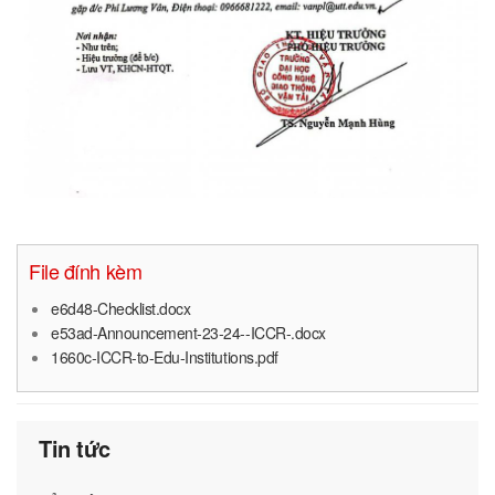
File đính kèm
e6d48-Checklist.docx
e53ad-Announcement-23-24--ICCR-.docx
1660c-ICCR-to-Edu-Institutions.pdf
Tin tức