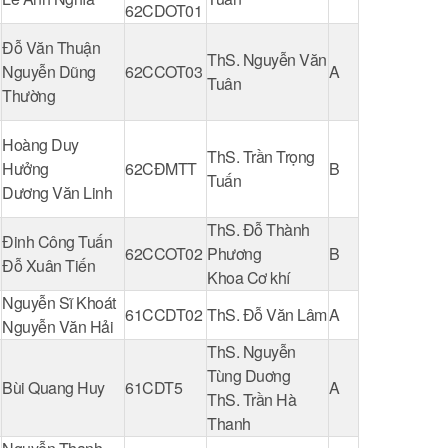
62CDOT01
Đỗ Văn Thuận
ThS. Nguyễn Văn
Nguyễn Dũng
62CCOT03
A
Tuân
Thường
Hoàng Duy
ThS. Trần Trọng
Hưởng
62CĐMTT
B
Tuấn
Dương Văn Linh
ThS. Đỗ Thành
Đinh Công Tuấn
62CCOT02
Phương
B
Đỗ Xuân Tiến
Khoa Cơ khí
Nguyễn Sĩ Khoát
61CCDT02
ThS. Đỗ Văn Lâm
A
Nguyễn Văn Hải
ThS. Nguyễn
Tùng Duơng
Bùi Quang Huy
61CDT5
A
ThS. Trần Hà
Thanh