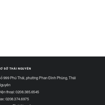
Ơ SỞ THÁI NGUYÊN
ố 999 Phú Thái, phường Phan Đình Phùng, Thái
guyên
iện thoại: 0208.385.6545
ax: 0208.374.6975