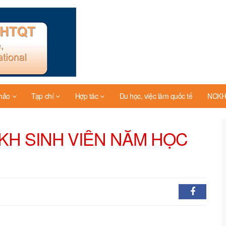
thảo
Tạp chí
Hợp tác
Du học, việc làm quốc tế
NCKH 
KH SINH VIÊN NĂM HỌC