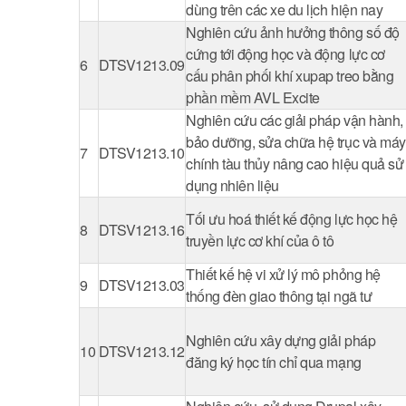
dùng trên các xe du lịch hiện nay
Nghiên cứu ảnh hưởng thông số độ
cứng tới động học và động lực cơ
6
DTSV1213.09
cấu phân phối khí xupap treo bằng
phần mềm AVL Excite
Nghiên cứu các giải pháp vận hành,
bảo dưỡng, sửa chữa hệ trục và máy
7
DTSV1213.10
chính tàu thủy nâng cao hiệu quả sử
dụng nhiên liệu
Tối ưu hoá thiết kế động lực học hệ
8
DTSV1213.16
truyền lực cơ khí của ô tô
Thiết kế hệ vi xử lý mô phỏng hệ
9
DTSV1213.03
thống đèn giao thông tại ngã tư
Nghiên cứu xây dựng giải pháp
10
DTSV1213.12
đăng ký học tín chỉ qua mạng