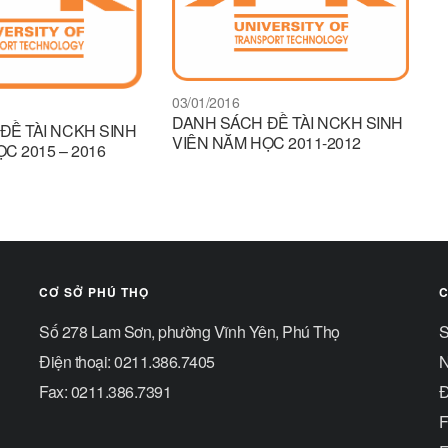
03/01/2016
DANH SÁCH ĐỀ TÀI NCKH SINH
ĐỀ TÀI NCKH SINH
VIÊN NĂM HỌC 2011-2012
C 2015 – 2016
CƠ SỞ PHÚ THỌ
C
Số 278 Lam Sơn, phường Vĩnh Yên, Phú Thọ
S
Điện thoại: 0211.386.7405
N
Fax: 0211.386.7391
Đ
F