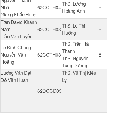
Nguyễn Thanh
ThS. Lương
Nhã
62CCTH04
B
Hoàng Anh
Giang Khắc Hùng
Trần David Khánh
ThS. Lê Thị
Nam
62CCTH03
B
Hường
Trần Văn Luyến
ThS. Trần Hà
Lê Đình Chung
Thanh
Nguyễn Văn
62CCTH03
B
ThS. Nguyễn
Hoằng
Tùng Dương
Lường Văn Đạt
ThS. Vũ Thị Kiều
Đỗ Văn Huấn
Ly
62DCCD03