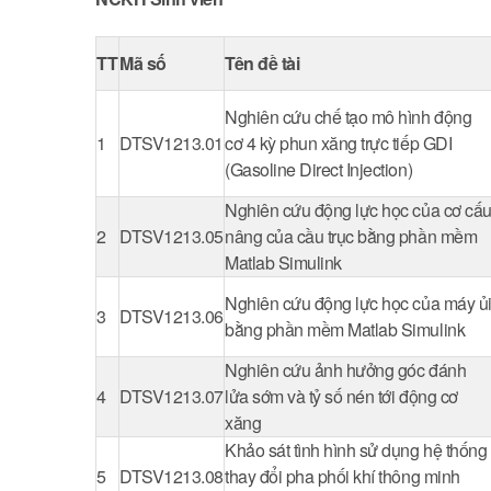
TT
Mã số
Tên đề tài
Nghiên cứu chế tạo mô hình động
1
DTSV1213.01
cơ 4 kỳ phun xăng trực tiếp GDI
(Gasoline Direct Injection)
Nghiên cứu động lực học của cơ cấ
2
DTSV1213.05
nâng của cầu trục bằng phần mềm
Matlab Simulink
Nghiên cứu động lực học của máy ủ
3
DTSV1213.06
bằng phần mềm Matlab Simulink
Nghiên cứu ảnh hưởng góc đánh
4
DTSV1213.07
lửa sớm và tỷ số nén tới động cơ
xăng
Khảo sát tình hình sử dụng hệ thống
5
DTSV1213.08
thay đổi pha phối khí thông minh