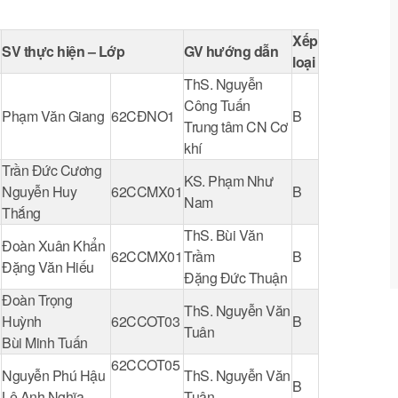
Xếp
SV thực hiện – Lớp
GV hướng dẫn
loại
ThS. Nguyễn
Công Tuấn
Phạm Văn Giang
62CĐNO1
B
Trung tâm CN Cơ
khí
u
Trần Đức Cương
KS. Phạm Như
Nguyễn Huy
62CCMX01
B
Nam
Thắng
ThS. Bùi Văn
i
Đoàn Xuân Khẩn
62CCMX01
Trầm
B
Đặng Văn Hiếu
Đặng Đức Thuận
Đoàn Trọng
ThS. Nguyễn Văn
Huỳnh
62CCOT03
B
Tuân
Bùi Minh Tuấn
62CCOT05
Nguyễn Phú Hậu
ThS. Nguyễn Văn
B
Lê Anh Nghĩa
Tuân