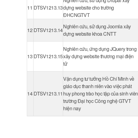
Nghiên cứu, sử dụng Drupal xây
11
DTSV1213.13
dựng website cho trường
ĐHCNGTVT
Nghiên cứu, sử dụng Joomla xây
12
DTSV1213.14
dựng website khoa CNTT
Nghiên cứu, ứng dụng JQuery trong
13
DTSV1213.15
xây dựng website thương mại điện
tử
Vận dụng tư tưởng Hồ Chí Minh về
giáo dục thanh niên vào việc phát
14
DTSV1213.11
huy phong trào học tập của sinh viên
trường Đại học Công nghệ GTVT
hiện nay