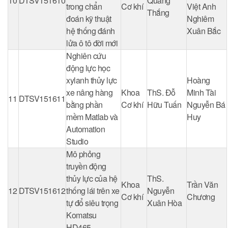
10
DTSV151610
Quang
trong chẩn
Cơ khí
Việt Anh
Thắng
đoán kỹ thuật
Nghiêm
hệ thống đánh
Xuân Bắc
lửa ô tô đời mới
Nghiên cứu
động lực học
xylanh thủy lực
Hoàng
xe nâng hàng
Khoa
ThS. Đỗ
Minh Tài
11
DTSV151611
bằng phần
Cơ khí
Hữu Tuấn
Nguyễn Bá
mềm Matlab và
Huy
Automation
Studio
Mô phỏng
truyền động
thủy lực của hệ
ThS.
Khoa
Trần Văn
12
DTSV151612
thống lái trên xe
Nguyễn
Cơ khí
Chương
tự đổ siêu trọng
Xuân Hòa
Komatsu
HD465