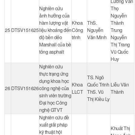
Lương Văn
Nghiên cứu
Thọ
ảnh hưởng của
Nguyễn
hàm lượng vật
Khoa
ThS.
Thành
25
DTSV151625
liệu khoáng đến
Công
Nguyễn
Trung
độ bền dẻo
trình
Văn Minh
Nguyễn
Marshall của bê
Thị Trang
tông asphalt
Vũ Quốc
Huy
Nghiên cứu
thực trạng ứng
TS. Ngô
dụng khoa học
Khoa
Quốc Trinh
Liễu Văn
26
DTSV151626
công nghệ của
LLCT
ThS. Vũ
Thành
sinh viên trường
Thị Kiều Ly
Đại học Công
nghệ GTVT
Nghiên cứu đề
xuất giải pháp
Khuất Thị
kỹ thuật hội