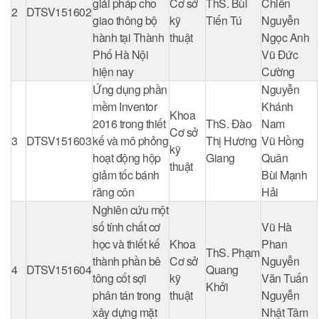
giải pháp cho
Cơ sở
ThS. Bùi
Chiến
2
DTSV151602
giao thông bộ
kỹ
Tiến Tú
Nguyễn
hành tại Thành
thuật
Ngọc Anh
Phố Hà Nội
Vũ Đức
hiện nay
Cường
Ứng dụng phần
Nguyễn
mềm Inventor
Khánh
Khoa
2016 trong thiết
ThS. Đào
Nam
Cơ sở
3
DTSV151603
kế và mô phỏng
Thị Hương
Vũ Hồng
kỹ
hoạt động hộp
Giang
Quân
thuật
giảm tốc bánh
Bùi Mạnh
răng côn
Hải
Nghiên cứu một
số tính chất cơ
Vũ Hà
học và thiết kế
Khoa
Phan
ThS. Phạm
thành phần bê
Cơ sở
Nguyễn
4
DTSV151604
Quang
tông cốt sợi
kỹ
Văn Tuấn
Khởi
phân tán trong
thuật
Nguyễn
xây dựng mặt
Nhật Tâm