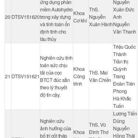
ứng dụng phần
Nguyễn
mềm Autohydro
ThS.
Xuân Đức
Khoa
20
DTSV151620
trong xây dựng
Nguyễn
Anh
Cơ khí
và tính toán ổn
Xuân Hành
Nguyễn
định tĩnh cho
Văn Thanh
tàu thủy
Triệu Quốc
Thành
Nghiên cứu tính
Trần thị
toán sức chịu
Khoa
Quỳnh
tải của cọc
ThS. Mai
21
DTSV151621
Công
Trang
BTCT đúc sẵn
Văn Chiến
trình
Đoàn Tiên
theo lý thuyết
Phong
độ tin cậy.
Hà Khắc
Tuấn
Lương Tiến
Nghiên cứu
Dũng
ThS. Vũ
ảnh hưởng của
Nguyễn
Khoa
Đình Thơ
bố trí cốt thép
Hồng Thái