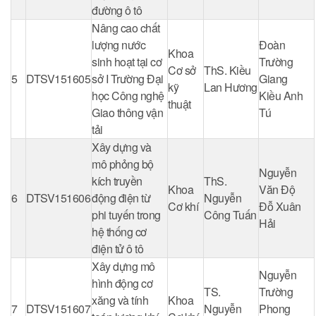
đường ô tô
Nâng cao chất
lượng nước
Đoàn
Khoa
sinh hoạt tại cơ
Trường
Cơ sở
ThS. Kiều
5
DTSV151605
sở I Trường Đại
Giang
kỹ
Lan Hương
học Công nghệ
Kiều Anh
thuật
Giao thông vận
Tú
tải
Xây dựng và
mô phỏng bộ
Nguyễn
kích truyền
ThS.
Khoa
Văn Độ
6
DTSV151606
động điện từ
Nguyễn
Cơ khí
Đỗ Xuân
phi tuyến trong
Công Tuấn
Hải
hệ thống cơ
điện tử ô tô
Xây dựng mô
Nguyễn
hình động cơ
TS.
Trường
xăng và tính
Khoa
7
DTSV151607
Nguyễn
Phong