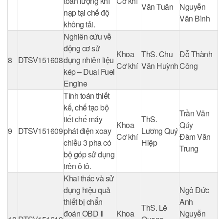
toán lượng khí
Cơ khí
Văn Tuân
Nguyễn
nạp tại chế độ
Văn Bình
không tải.
Nghiên cứu về
động cơ sử
Khoa
ThS. Chu
Đỗ Thành
8
DTSV151608
dụng nhiên liệu
Cơ khí
Văn Huỳnh
Công
kép – Dual Fuel
Engine
Tính toán thiết
kế, chế tạo bộ
Trần Văn
tiết chế máy
ThS.
Khoa
Qúy
9
DTSV151609
phát điện xoay
Lương Quý
Cơ khí
Đàm Văn
chiều 3 pha có
Hiệp
Trung
bộ góp sử dụng
trên ô tô.
Khai thác và sử
dụng hiệu quả
Ngô Đức
thiết bị chẩn
Anh
ThS. Lê
đoán OBD II
Khoa
Nguyễn