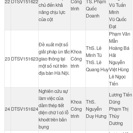
22
DTSV151622
Công
TS. Phạm
chủ đến khả
Vũ Tuấn
trình
Quốc
năng chịu lực
Minh
Doanh
của cột
Vũ Quốc
Đạt
Phạm Văn
Mẫn
Đề xuất một số
ThS. Lê
Hoàng Bá
giải pháp ùn tắc
Khoa
Minh Tú
Hải
23
DTSV151623
giao thông tại
Công
ThS. Lê
Nguyễn
một số nút trên
trình
Quang Huy
Việt Hùng
địa bàn Hà Nội.
Lê Ngọc
Tiến
Nghiên cứu sự
Lương Tiến
làm việc của
Khoa
ThS.
Dũng
dầm thép tiết
24
DTSV151624
Công
Nguyễn
Phạm Thị
diện chữ I có lỗ
trình
Duy Hưng
Thùy
khoét trên bản
Dương
bụng