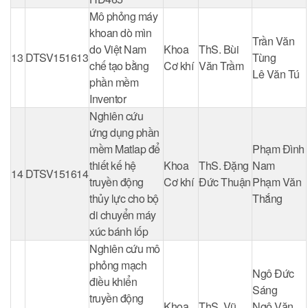
Mô phỏng máy
khoan dò mìn
Trần Văn
do Việt Nam
Khoa
ThS. Bùi
13
DTSV151613
Tùng
chế tạo bằng
Cơ khí
Văn Trầm
Lê Văn Tú
phần mềm
Inventor
Nghiên cứu
ứng dụng phần
mềm Matlap để
Phạm Đình
thiết kế hệ
Khoa
ThS. Đặng
Nam
14
DTSV151614
truyền động
Cơ khí
Đức Thuận
Phạm Văn
thủy lực cho bộ
Thắng
di chuyển máy
xúc bánh lốp
Nghiên cứu mô
phỏng mạch
Ngô Đức
điều khiển
Sáng
truyền động
Khoa
ThS. Vũ
Ngô Văn