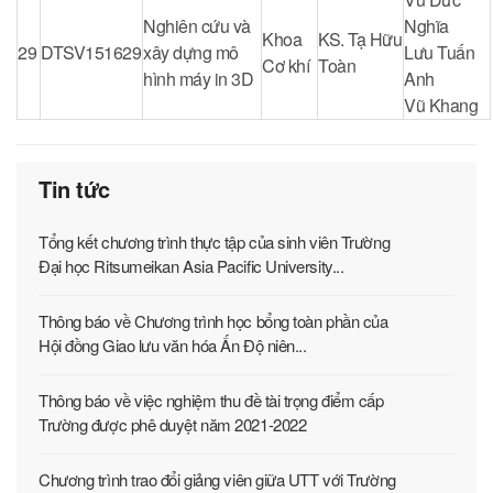
Nghiên cứu và
Nghĩa
Khoa
KS. Tạ Hữu
29
DTSV151629
xây dựng mô
Lưu Tuấn
Cơ khí
Toàn
hình máy in 3D
Anh
Vũ Khang
Tin tức
Tổng kết chương trình thực tập của sinh viên Trường
Đại học Ritsumeikan Asia Pacific University...
Thông báo về Chương trình học bổng toàn phần của
Hội đồng Giao lưu văn hóa Ấn Độ niên...
Thông báo về việc nghiệm thu đề tài trọng điểm cấp
Trường được phê duyệt năm 2021-2022
Chương trình trao đổi giảng viên giữa UTT với Trường