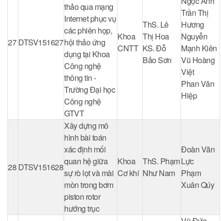
Ngọc Ánh
thảo qua mạng
Trần Thị
Internet phục vụ
ThS. Lê
Hương
các phiên họp,
Khoa
Thị Hoa
Nguyễn
27
DTSV151627
hội thảo ứng
CNTT
KS. Đỗ
Mạnh Kiên
dụng tại Khoa
Bảo Sơn
Vũ Hoàng
Công nghệ
Việt
thông tin -
Phan Văn
Trường Đại học
Hiệp
Công nghệ
GTVT
Xây dựng mô
hình bài toán
xác định mối
Đoàn Văn
quan hệ giữa
Khoa
ThS. Phạm
Lực
28
DTSV151628
sự rò lọt và mài
Cơ khí
Như Nam
Phạm
mòn trong bơm
Xuân Qúy
piston rotor
hướng trục
Vũ Đức