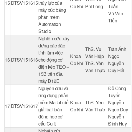
15
DTSV151615
thủy lực của
Cơ khí
Phi Long
Toản
máy xúc bằng
Vũ Văn
phần mềm
Tiến
Automation
Studio
Nghiên cứu xây
dựng các đặc
ThS. Vũ
Trần Ánh
tính làm việc
Khoa
Văn Hiệp
Ngọc
16
DTSV151616
cho động cơ
Cơ khí
ThS. Yên
Nguyễn
điện kéo TEO –
Văn Thực
Duy Hải
15B trên đầu
máy D12E
Nguyên cứu và
Đỗ Công
ứng dụng phần
Tuyển
mềm Matlab để
Khoa
ThS. Yên
Nguyễn
17
DTSV151617
giải bài toán
Cơ khí
Văn Thực
Ngọc Duy
động học cơ
Nguyễn
cấu Culit
Đình Huy
Nghiên cứu