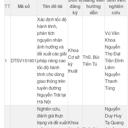
TT
Mã số
Tên đề tài
đăng
hướng
nghiên
ký
dẫn
cứu
Xác định tốc độ
hành trình,
phân tích
Vũ Văn
nguyên nhân
Khoa
ảnh hưởng và
Nguyễn
Khoa
đề xuất các giải
Thọ Đạt
Cơ sở
ThS. Bùi
1
DTSV151601
pháp nâng cao
Trần Đình
kỹ
Tiến Tú
tốc độ hành
Liêm
thuật
trình cho dòng
Nguyễn
giao thông trên
Thanh
tuyến đường
Tùng
Nguyễn Trãi tại
Hà Nội
Nghiên cứu,
Nguyễn
đánh giá thực
Duy Huy
trạng và đề xuất
Khoa
Tạ Quang