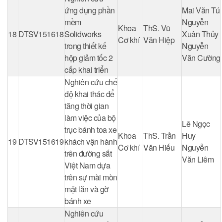
ứng dụng phần
Mai Văn Tú
mềm
Nguyễn
Khoa
ThS. Vũ
18
DTSV151618
Solidworks
Xuân Thủy
Cơ khí
Văn Hiệp
trong thiết kế
Nguyễn
hộp giảm tốc 2
Văn Cường
cấp khai triển
Nghiên cứu chế
độ khai thác để
tăng thời gian
làm việc của bộ
Lê Ngọc
trục bánh toa xe
Khoa
ThS. Trần
Huy
19
DTSV151619
khách vận hành
Cơ khí
Văn Hiếu
Nguyễn
trên đường sắt
Văn Liêm
Việt Nam dựa
trên sự mài mòn
mặt lăn và gờ
bánh xe
Nghiên cứu