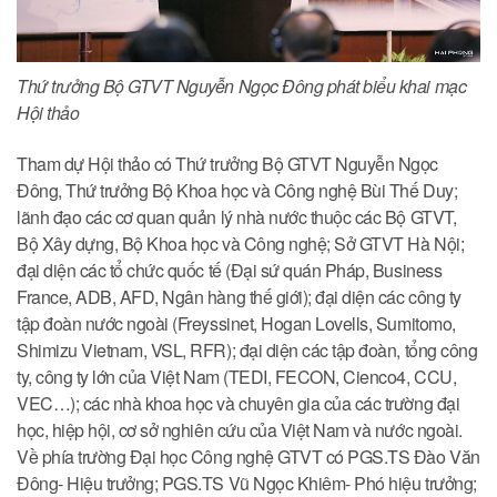
Thứ trưởng Bộ GTVT Nguyễn Ngọc Đông phát biểu khai mạc
Hội thảo
Tham dự Hội thảo có Thứ trưởng Bộ GTVT Nguyễn Ngọc
Đông, Thứ trưởng Bộ Khoa học và Công nghệ Bùi Thế Duy;
lãnh đạo các cơ quan quản lý nhà nước thuộc các Bộ GTVT,
Bộ Xây dựng, Bộ Khoa học và Công nghệ; Sở GTVT Hà Nội;
đại diện các tổ chức quốc tế (Đại sứ quán Pháp, Business
France, ADB, AFD, Ngân hàng thế giới); đại diện các công ty
tập đoàn nước ngoài (Freyssinet, Hogan Lovells, Sumitomo,
Shimizu Vietnam, VSL, RFR); đại diện các tập đoàn, tổng công
ty, công ty lớn của Việt Nam (TEDI, FECON, Cienco4, CCU,
VEC…); các nhà khoa học và chuyên gia của các trường đại
học, hiệp hội, cơ sở nghiên cứu của Việt Nam và nước ngoài.
Về phía trường Đại học Công nghệ GTVT có PGS.TS Đào Văn
Đông- Hiệu trưởng; PGS.TS Vũ Ngọc Khiêm- Phó hiệu trưởng;