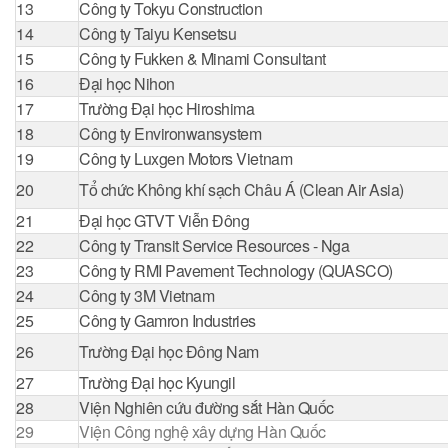
13
Công ty Tokyu Construction
14
Công ty Taiyu Kensetsu
15
Công ty Fukken & Minami Consultant
16
Đại học Nihon
17
Trường Đại học Hiroshima
18
Công ty Environwansystem
19
Công ty Luxgen Motors Vietnam
20
Tổ chức Không khí sạch Châu Á (Clean Air Asia)
21
Đại học GTVT Viễn Đông
22
Công ty Transit Service Resources - Nga
23
Công ty RMI Pavement Technology (QUASCO)
24
Công ty 3M Vietnam
25
Công ty Gamron Industries
26
Trường Đại học Đông Nam
27
Trường Đại học Kyungil
28
Viện Nghiên cứu đường sắt Hàn Quốc
29
Viện Công nghệ xây dựng Hàn Quốc