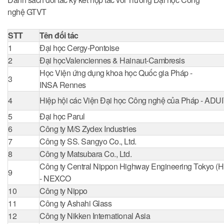
nghệ GTVT
STT
Tên đối tác
1
Đại học Cergy-Pontoise
2
Đại họcValenciennes & Hainaut-Cambresis
Học Viện ứng dụng khoa học Quốc gia Pháp -
3
INSA Rennes
4
Hiệp hội các Viện Đại học Công nghệ của Pháp - ADU
5
Đại học Parul
6
Công ty M/S Zydex Industries
7
Công ty SS. Sangyo Co., Ltd.
8
Công ty Matsubara Co., Ltd.
Công ty Central Nippon Highway Engineering Tokyo (
9
- NEXCO
10
Công ty Nippo
11
Công ty Ashahi Glass
12
Công ty Nikken International Asia