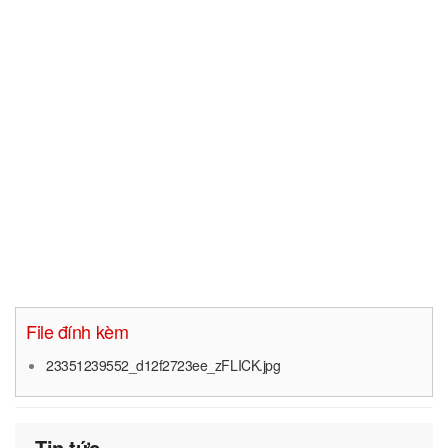
File đính kèm
23351239552_d12f2723ee_zFLICK.jpg
Tin tức