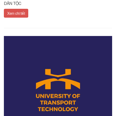
DÂN TỘC
Xem chi tiết