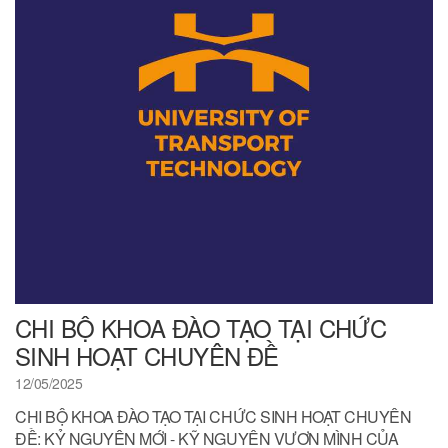
CHI BỘ KHOA ĐÀO TẠO TẠI CHỨC
SINH HOẠT CHUYÊN ĐỀ
12/05/2025
CHI BỘ KHOA ĐÀO TẠO TẠI CHỨC SINH HOẠT CHUYÊN
ĐỀ: KỶ NGUYÊN MỚI - KỸ NGUYÊN VƯƠN MÌNH CỦA