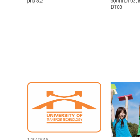
phụ 8.2
đợt thi DT03, 
DT03
17/04/2019