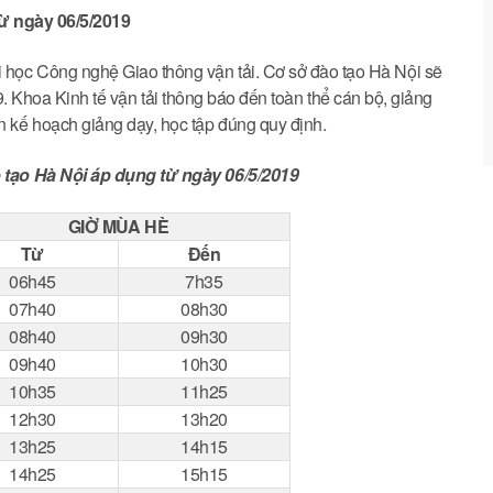
ừ ngày 06/5/2019
c Công nghệ Giao thông vận tải. Cơ sở đào tạo Hà Nội sẽ
. Khoa Kinh tế vận tải thông báo đến toàn thể cán bộ, giảng
ện kế hoạch giảng dạy, học tập đúng quy định.
o tạo Hà Nội áp dụng từ ngày 06/5/2019
GIỜ MÙA HÈ
Từ
Đến
06h45
7h35
07h40
08h30
08h40
09h30
09h40
10h30
10h35
11h25
12h30
13h20
13h25
14h15
14h25
15h15