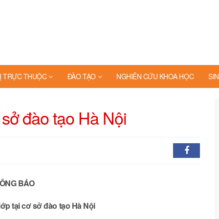
Ị TRỰC THUỘC
ĐÀO TẠO
NGHIÊN CỨU KHOA HỌC
SIN
ơ sở đào tạo Hà Nội
ÔNG BÁO
lớp tại cơ sở đào tạo Hà Nội