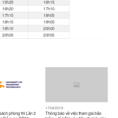
15h25
16h15
16h20
17h10
17h15
18h05
18h15
19h05
19h10
20h00
20h05
20h55
17/04/2019
 sách phòng thi Lần 2
Thông báo về việc tham gia bảo