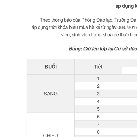
áp dụng t
Theo thông báo của Phòng Đào tạo, Trường Đại họ
áp dụng thời khóa biểu mùa hè kể từ ngày 06/5/2019
viên, sinh viên trong khoa để thực hi
Bảng: Giờ lên lớp tại Cơ sở đà
BUỔI
Tiết
1
2
SÁNG
3
4
5
6
7
8
CHIỀU