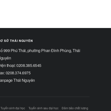
Ơ SỞ THÁI NGUYÊN
ố 999 Phú Thái, phường Phan Đình Phùng, Thái
guyên
iện thoại: 0208.385.6545
ax: 0208.374.6975
anpage Thái Nguyên
Tuyển sinh đại học
Tuyển sinh sau đại học
Đảm bảo chất lượng