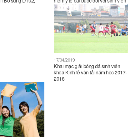
thi Bổ sung DT02,
hiểm y tế bắt buộc đối với sinh viên
17/04/2019
Khai mạc giải bóng đá sinh viên
khoa Kinh tế vận tải năm học 2017-
2018