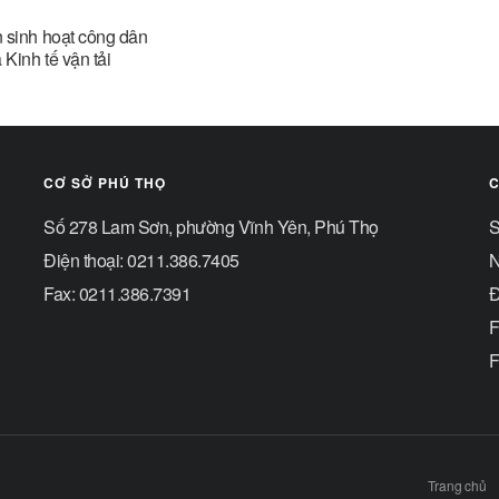
 sinh hoạt công dân
Kinh tế vận tải
CƠ SỞ PHÚ THỌ
C
Số 278 Lam Sơn, phường Vĩnh Yên, Phú Thọ
S
Điện thoại: 0211.386.7405
N
Fax: 0211.386.7391
Đ
F
F
Trang chủ