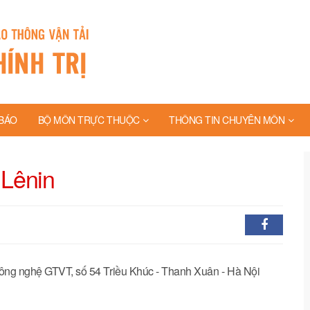
BÁO
BỘ MÔN TRỰC THUỘC
THÔNG TIN CHUYÊN MÔN
 Lênin
ng nghệ GTVT, số 54 Triều Khúc - Thanh Xuân - Hà Nội