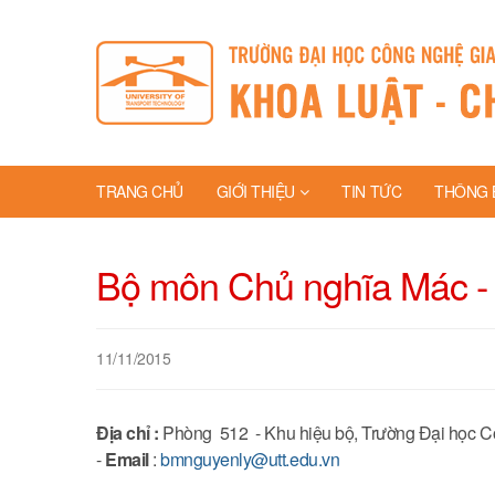
TRANG CHỦ
GIỚI THIỆU
TIN TỨC
THÔNG 
Bộ môn Chủ nghĩa Mác -
11/11/2015
Địa chỉ :
Phòng 512 - Khu hiệu bộ, Trường Đại học Cô
-
Email
:
bmnguyenly@utt.edu.vn