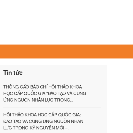
Tin tức
THÔNG CÁO BÁO CHÍ HỘI THẢO KHOA
HỌC CẤP QUỐC GIA “ĐÀO TẠO VÀ CUNG
ỨNG NGUỒN NHÂN LỰC TRONG...
HỘI THẢO KHOA HỌC CẤP QUỐC GIA:
ĐÀO TẠO VÀ CUNG ỨNG NGUỒN NHÂN
LỰC TRONG KỶ NGUYÊN MỚI –...