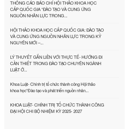
THÔNG CÁO BÁO CHÍ HỘI THẢO KHOA HỌC
CẤP QUỐC GIA “ĐÀO TẠO VÀ CUNG ỨNG
NGUỒN NHÂN LỰC TRONG...
HỘI THẢO KHOA HỌC CẤP QUỐC GIA: ĐÀO TẠO
VÀ CUNG ỨNG NGUỒN NHÂN LỰC TRONG KỶ
NGUYÊN MỚI –...
LÝ THUYẾT GẮN LIỀN VỚI THỰC TẾ- HƯỚNG ĐI
CẦN THIẾT TRONG ĐÀO TẠO CHUYÊN NGÀNH
LUẬT Ở...
Khoa Luật- Chính trị tổ chức thành công Hội thảo
khoa học“Đào tạo và phát triển nguồn nhân...
KHOA LUẬT- CHÍNH TRỊ TỔ CHỨC THÀNH CÔNG
ĐẠI HỘI CHI BỘ NHIỆM KỲ 2025- 2027