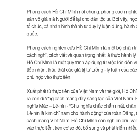
Phong cách Hồ Chí Minh nói chung, phong cách nghiên 
sản vô giá mà Người để lại cho dân tộc ta. Bởi vậy, h
tổ chức, cá nhân hình thành tư duy lý luận đúng, hành
quốc.
Phong cách nghiên cứu Hồ Chí Minh là một bộ phận tro
cách nghĩ, cách viết và quan trọng nhất là thực hành l
Hồ Chí Minh là một quy trình áp dụng từ việc lớn đến vi
tiếp nhận, thâu thái các giá trị tư tưởng - lý luận của c
phù hợp vào thực tiễn.
Xuất phát từ thực tiễn của Việt Nam và thế giới, Hồ Ch
ra con đường cách mạng đầy sáng tạo của Việt Nam. Hồ
nghĩa Mác – Lê-nin - “Chủ nghĩa chắc chắn nhất, chân
Lê-nin là kim chỉ nam cho hành động” của toàn Đảng, t
cách mạng Việt Nam, Hồ Chí Minh còn nghiên cứu vận
vào thực tiễn, trên cơ sở đó, bổ sung và phát triển nhiều