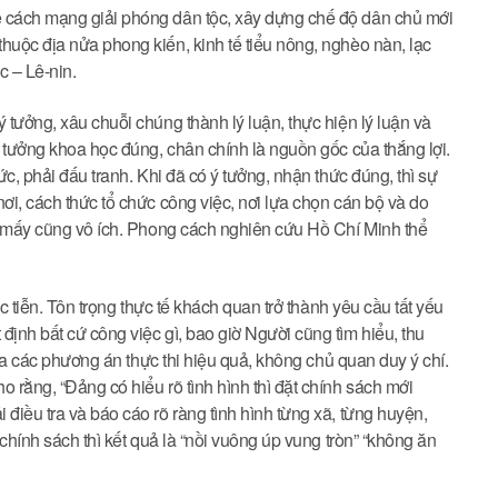
ề cách mạng giải phóng dân tộc, xây dựng chế độ dân chủ mới
huộc địa nửa phong kiến, kinh tế tiểu nông, nghèo nàn, lạc
 – Lê-nin.
 tưởng, xâu chuỗi chúng thành lý luận, thực hiện lý luận và
ý tưởng khoa học đúng, chân chính là nguồn gốc của thắng lợi.
ức, phải đấu tranh. Khi đã có ý tưởng, nhận thức đúng, thì sự
ơi, cách thức tổ chức công việc, nơi lựa chọn cán bộ và do
ng mấy cũng vô ích. Phong cách nghiên cứu Hồ Chí Minh thể
ực tiễn. Tôn trọng thực tế khách quan trở thành yêu cầu tất yếu
định bất cứ công việc gì, bao giờ Người cũng tìm hiểu, thu
ề ra các phương án thực thi hiệu quả, không chủ quan duy ý chí.
 rằng, “Đảng có hiểu rõ tình hình thì đặt chính sách mới
điều tra và báo cáo rõ ràng tình hình từng xã, từng huyện,
 chính sách thì kết quả là “nồi vuông úp vung tròn” “không ăn