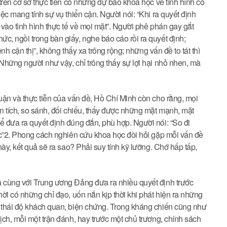
 trên cơ sở thực tiễn có những dự báo khoa học về tình hình có
ệc mang tính sự vụ thiển cận. Người nói: “Khi ra quyết định
 vào tình hình thực tế về mọi mặt”. Người phê phán gay gắt
c, ngồi trong bàn giấy, nghe báo cáo rồi ra quyết định;
ệnh cận thị”, không thấy xa trông rộng; những vấn đề to tát thì
 Những người như vậy, chỉ trông thấy sự lợi hại nhỏ nhen, mà
luận và thực tiễn của vấn đề, Hồ Chí Minh còn cho rằng, mọi
ân tích, so sánh, đối chiếu, thấy được những mặt mạnh, mặt
ể đưa ra quyết định đúng đắn, phù hợp. Người nói: “So đi
học”2. Phong cách nghiên cứu khoa học đòi hỏi gặp mỗi vấn đề
này, kết quả sẽ ra sao? Phải suy tính kỹ lưỡng. Chớ hấp tấp,
ã cùng với Trung ương Đảng đưa ra nhiều quyết định trước
hời có những chỉ đạo, uốn nắn kịp thời khi phát hiện ra những
i thái độ khách quan, biện chứng. Trong kháng chiến cũng như
ịch, mỗi một trận đánh, hay trước một chủ trương, chính sách