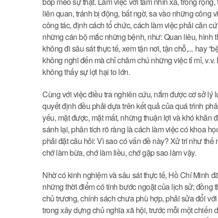
bóp méo sự thật. Làm việc với tầm nhìn xa, trông rộng,
liên quan, tránh bị động, bất ngờ, sa vào những công vi
công tác, định cách tổ chức, cách làm việc phải căn cứ
những cán bộ mắc những bệnh, như: Quan liêu, hình thứ
không đi sâu sát thực tế, xem tận nơi, tận chỗ,... hay “b
không nghĩ đến mà chỉ chăm chú những việc tỉ mỉ, v.v.
không thấy sự lợi hại to lớn.
Cùng với việc điều tra nghiên cứu, nắm được cơ sở lý 
quyết định đều phải dựa trên kết quả của quá trình ph
yếu, mặt được, mặt mất, những thuận lợi và khó khăn đ
sánh lại, phân tích rõ ràng là cách làm việc có khoa 
phải đặt câu hỏi: Vì sao có vấn đề này? Xử trí như thế 
chớ làm bừa, chớ làm liều, chớ gặp sao làm vậy.
Nhờ có kinh nghiệm và sâu sát thực tế, Hồ Chí Minh đ
những thời điểm có tính bước ngoặt của lịch sử; đồng t
chủ trương, chính sách chưa phù hợp, phải sửa đổi vớ
trong xây dựng chủ nghĩa xã hội, trước mỗi một chiến d