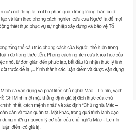
cứu nói riêng là một bộ phận quan trọng trong toàn bộ di
ọc tập và làm theo phong cách nghiên cứu của Người là để mọi
 động thiết thực phục vụ sự nghiệp xây dựng và bảo vệ Tổ
ng tổng thể cấu trúc phong cách của Người, thể hiện trong
ý luận đó trong thực tiễn. Phong cách nghiên cứu khoa học của
ệc nhỏ, từ đơn giản đến phức tạp, bắt đầu từ nhận thức lý tính,
ác đời trước để lại,... hình thành các luận điểm và được vận dụng
í Minh đã vận dụng và phát triển chủ nghĩa Mác – Lê-nin, vạch
 Chí Minh một mặt khẳng định giá trị đích thực của chủ
 chính nhất, cách mệnh nhất” và xác định “Chủ nghĩa Mác –
oàn dân và toàn quân ta. Mặt khác, trong quá trình lãnh đạo
 dụng những nguyên lý cơ bản của chủ nghĩa Mác – Lê-nin
 luận điểm có giá trị.