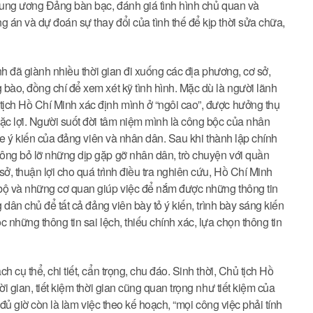
Trung ương Đảng bàn bạc, đánh giá tình hình chủ quan và
án và dự đoán sự thay đổi của tình thế để kịp thời sửa chữa,
inh đã giành nhiều thời gian đi xuống các địa phương, cơ sở,
bào, đồng chí để xem xét kỹ tình hình. Mặc dù là người lãnh
ịch Hồ Chí Minh xác định mình ở “ngôi cao”, được hưởng thụ
ặc lợi. Người suốt đời tâm niệm mình là công bộc của nhân
ghe ý kiến của đảng viên và nhân dân. Sau khi thành lập chính
ông bỏ lỡ những dịp gặp gỡ nhân dân, trò chuyện với quần
ở, thuận lợi cho quá trình điều tra nghiên cứu, Hồ Chí Minh
 bộ và những cơ quan giúp việc để nắm được những thông tin
 dân chủ để tất cả đảng viên bày tỏ ý kiến, trình bày sáng kiến
 những thông tin sai lệch, thiếu chính xác, lựa chọn thông tin
 cụ thể, chi tiết, cẩn trọng, chu đáo. Sinh thời, Chủ tịch Hồ
i gian, tiết kiệm thời gian cũng quan trọng như tiết kiệm của
 đủ giờ còn là làm việc theo kế hoạch, “mọi công việc phải tính