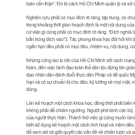
toán cẩn thận”. Đó là cách Hồ Chí Minh quản lý và sử 
Nghiên cứu phải có mục đích rõ ràng, tập trung, có chư
trong khoảng thời gian hoạch định là một nội dung củ
cứ việc gì cũng phải có mục đích rõ ràng. “Đích nghĩa
bắn trúng đích nào”3. Tác phong khoa học đòi hỏi khi l
ngắn hạn đều phải có mục tiêu, nhiệm vụ, nội dung, con
Những công lao to lớn của Hồ Chí Minh với cách mạng 
Nam, đến việc lãnh đạo toàn thể dân tộc đứng lên g
đạo nhân dân đánh đuổi thực dân Pháp và đế quốc Mỹ 
hạn và có sự chuẩn bị chu đáo, kỹ lưỡng về mọi mặt, n
đúng.
Lên kế hoạch một cách khoa học, đồng thời phải biến 
không phải để chiêm ngưỡng. Người phê bình cán bộ, đ
của người thực hiện. Thành thử việc gì cũng muốn làm 
biết sử dụng kế hoạch một cách linh hoạt và mềm dẻo.
để xem xét và giải quyết các vấn đề về chiến lược và 