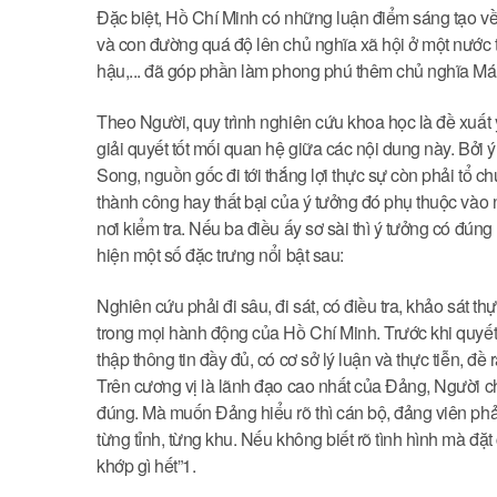
Đặc biệt, Hồ Chí Minh có những luận điểm sáng tạo v
và con đường quá độ lên chủ nghĩa xã hội ở một nước t
hậu,... đã góp phần làm phong phú thêm chủ nghĩa Mác
Theo Người, quy trình nghiên cứu khoa học là đề xuất ý
giải quyết tốt mối quan hệ giữa các nội dung này. Bởi 
Song, nguồn gốc đi tới thắng lợi thực sự còn phải tổ ch
thành công hay thất bại của ý tưởng đó phụ thuộc vào n
nơi kiểm tra. Nếu ba điều ấy sơ sài thì ý tưởng có đú
hiện một số đặc trưng nổi bật sau:
Nghiên cứu phải đi sâu, đi sát, có điều tra, khảo sát th
trong mọi hành động của Hồ Chí Minh. Trước khi quyết 
thập thông tin đầy đủ, có cơ sở lý luận và thực tiễn, đ
Trên cương vị là lãnh đạo cao nhất của Đảng, Người cho
đúng. Mà muốn Đảng hiểu rõ thì cán bộ, đảng viên phải 
từng tỉnh, từng khu. Nếu không biết rõ tình hình mà đặt
khớp gì hết”1.