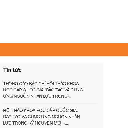
Tin tức
THÔNG CÁO BÁO CHÍ HỘI THẢO KHOA
HỌC CẤP QUỐC GIA “ĐÀO TẠO VÀ CUNG
ỨNG NGUỒN NHÂN LỰC TRONG...
HỘI THẢO KHOA HỌC CẤP QUỐC GIA:
ĐÀO TẠO VÀ CUNG ỨNG NGUỒN NHÂN
LỰC TRONG KỶ NGUYÊN MỚI –...