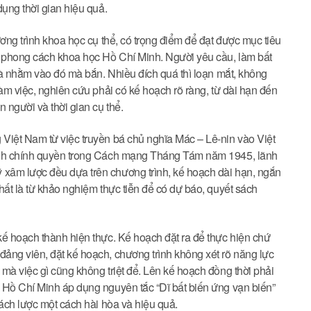
dụng thời gian hiệu quả.
ơng trình khoa học cụ thể, có trọng điểm để đạt được mục tiêu
a phong cách khoa học Hồ Chí Minh. Người yêu cầu, làm bất
 là nhằm vào đó mà bắn. Nhiều đích quá thì loạn mắt, không
àm việc, nghiên cứu phải có kế hoạch rõ ràng, từ dài hạn đến
 người và thời gian cụ thể.
Việt Nam từ việc truyền bá chủ nghĩa Mác – Lê-nin vào Việt
iành chính quyền trong Cách mạng Tháng Tám năm 1945, lãnh
xâm lược đều dựa trên chương trình, kế hoạch dài hạn, ngắn
hất là từ khảo nghiệm thực tiễn để có dự báo, quyết sách
kế hoạch thành hiện thực. Kế hoạch đặt ra để thực hiện chứ
ảng viên, đặt kế hoạch, chương trình không xét rõ năng lực
mà việc gì cũng không triệt để. Lên kế hoạch đồng thời phải
 Hồ Chí Minh áp dụng nguyên tắc “Dĩ bất biến ứng vạn biến”
sách lược một cách hài hòa và hiệu quả.