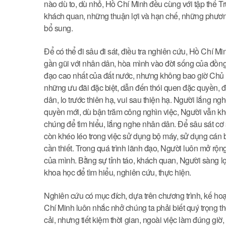
nào dù to, dù nhỏ, Hồ Chí Minh đều cùng với tập thể 
khách quan, những thuận lợi và hạn chế, những phương 
bổ sung.
Để có thể đi sâu đi sát, điều tra nghiên cứu, Hồ Chí M
gần gũi với nhân dân, hòa mình vào đời sống của đồng 
đạo cao nhất của đất nước, nhưng không bao giờ Chủ t
những ưu đãi đặc biệt, dẫn đến thói quen đặc quyền, đ
dân, lo trước thiên hạ, vui sau thiện hạ. Người lắng n
quyền mới, dù bận trăm công nghìn việc, Người vẫn kh
chúng để tìm hiểu, lắng nghe nhân dân. Để sâu sát cơ s
còn khéo léo trong việc sử dụng bộ máy, sử dụng cán
cần thiết. Trong quá trình lãnh đạo, Người luôn mở rộng
của mình. Bằng sự tỉnh táo, khách quan, Người sàng lọc
khoa học để tìm hiểu, nghiên cứu, thực hiện.
Nghiên cứu có mục đích, dựa trên chương trình, kế hoạch
Chí Minh luôn nhắc nhở chúng ta phải biết quý trọng thờ
cải, nhưng tiết kiệm thời gian, ngoài việc làm đúng giờ,