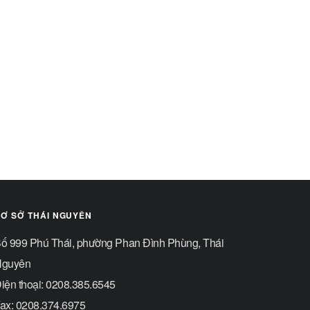
Ơ SỞ THÁI NGUYÊN
ố 999 Phú Thái, phường Phan Đình Phùng, Thái
guyên
iện thoại: 0208.385.6545
ax: 0208.374.6975