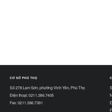
CƠ SỞ PHÚ THỌ
C
Số 278 Lam Sơn, phường Vĩnh Yên, Phú Thọ
S
Điện thoại: 0211.386.7405
N
Fax: 0211.386.7391
Đ
F