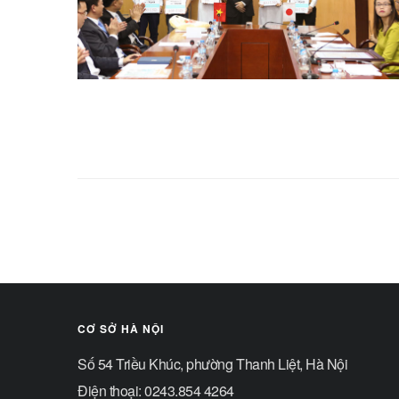
CƠ SỞ HÀ NỘI
Số 54 Triều Khúc, phường Thanh Liệt, Hà Nội
Điện thoại: 0243.854 4264