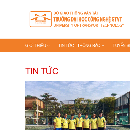
GIỚI THIỆU
TIN TỨC - THÔNG BÁO
TUYỂN S
TIN TỨC