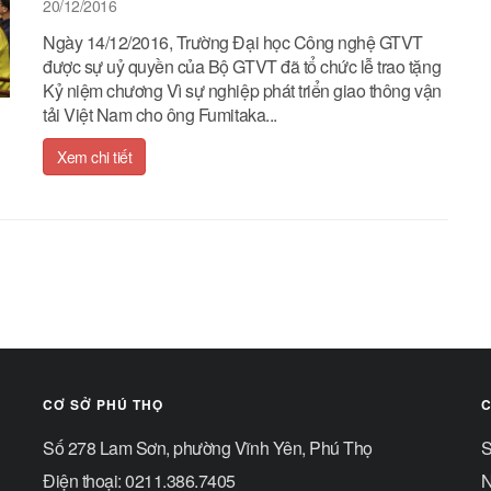
20/12/2016
Ngày 14/12/2016, Trường Đại học Công nghệ GTVT
được sự uỷ quyền của Bộ GTVT đã tổ chức lễ trao tặng
Kỷ niệm chương Vì sự nghiệp phát triển giao thông vận
tải Việt Nam cho ông Fumitaka...
Xem chi tiết
CƠ SỞ PHÚ THỌ
C
Số 278 Lam Sơn, phường Vĩnh Yên, Phú Thọ
S
Điện thoại: 0211.386.7405
N