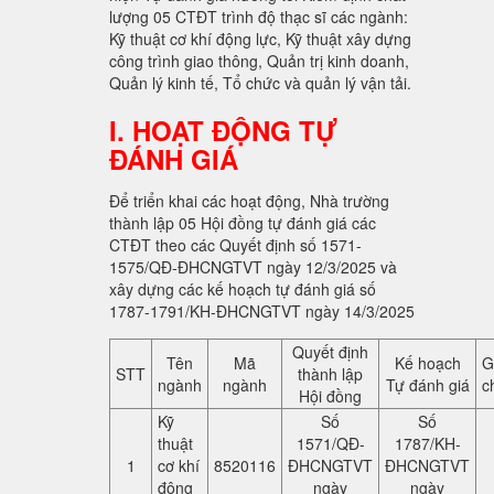
lượng 05 CTĐT trình độ thạc sĩ các ngành:
Kỹ thuật cơ khí động lực, Kỹ thuật xây dựng
công trình giao thông, Quản trị kinh doanh,
Quản lý kinh tế, Tổ chức và quản lý vận tải.
I. HOẠT ĐỘNG TỰ
ĐÁNH GIÁ
Để triển khai các hoạt động, Nhà trường
thành lập 05 Hội đồng tự đánh giá các
CTĐT theo các Quyết định số 1571-
1575/QĐ-ĐHCNGTVT ngày 12/3/2025 và
xây dựng các kế hoạch tự đánh giá số
1787-1791/KH-ĐHCNGTVT ngày 14/3/2025
Quyết định
Tên
Mã
Kế hoạch
G
STT
thành lập
ngành
ngành
Tự đánh giá
c
Hội đồng
Kỹ
Số
Số
thuật
1571/QĐ-
1787/KH-
1
cơ khí
8520116
ĐHCNGTVT
ĐHCNGTVT
động
ngày
ngày