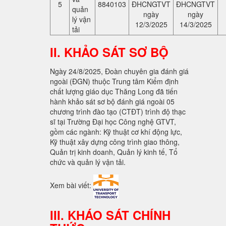
5
8840103
ĐHCNGTVT
ĐHCNGTVT
quản
ngày
ngày
lý vận
12/3/2025
14/3/2025
tải
II. KHẢO SÁT SƠ BỘ
Ngày 24/8/2025, Đoàn chuyên gia đánh giá
ngoài (ĐGN) thuộc Trung tâm Kiểm định
chất lượng giáo dục Thăng Long đã tiến
hành khảo sát sơ bộ đánh giá ngoài 05
chương trình đào tạo (CTĐT) trình độ thạc
sĩ tại Trường Đại học Công nghệ GTVT,
gồm các ngành: Kỹ thuật cơ khí động lực,
Kỹ thuật xây dựng công trình giao thông,
Quản trị kinh doanh, Quản lý kinh tế, Tổ
chức và quản lý vận tải.
Xem bài viết:
III. KHÁO SÁT CHÍNH