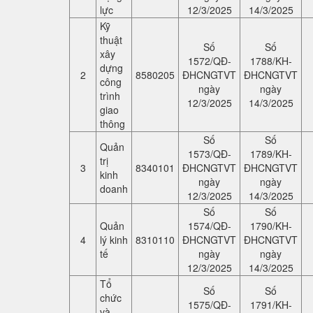
lực
12/3/2025
14/3/2025
Kỹ
thuật
Số
Số
xây
1572/QĐ-
1788/KH-
dựng
2
8580205
ĐHCNGTVT
ĐHCNGTVT
công
ngày
ngày
trình
12/3/2025
14/3/2025
giao
thông
Số
Số
Quản
1573/QĐ-
1789/KH-
trị
3
8340101
ĐHCNGTVT
ĐHCNGTVT
kinh
ngày
ngày
doanh
12/3/2025
14/3/2025
Số
Số
Quản
1574/QĐ-
1790/KH-
4
lý kinh
8310110
ĐHCNGTVT
ĐHCNGTVT
tế
ngày
ngày
12/3/2025
14/3/2025
Tổ
Số
Số
chức
1575/QĐ-
1791/KH-
và