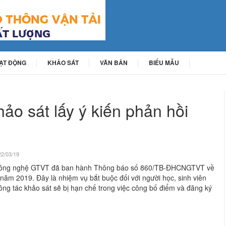
OẠT ĐỘNG
KHẢO SÁT
VĂN BẢN
BIỂU MẪU
ảo sát lấy ý kiến phản hồi
22/03/19
 Công nghệ GTVT đã ban hành Thông báo số 860/TB-ĐHCNGTVT về
n năm 2019. Đây là nhiệm vụ bắt buộc đối với người học, sinh viên
ng tác khảo sát sẽ bị hạn chế trong việc công bố điểm và đăng ký