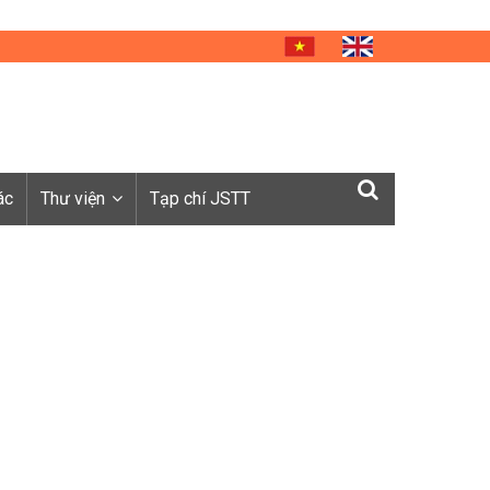
ác
Thư viện
Tạp chí JSTT