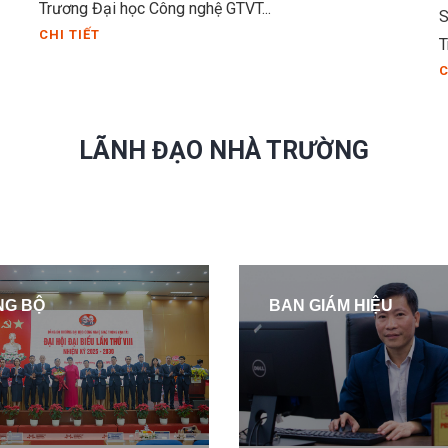
Trương Đại học Công nghệ GTVT...
S
CHI TIẾT
T
C
LÃNH ĐẠO NHÀ TRƯỜNG
NG BỘ
BAN GIÁM HIỆU