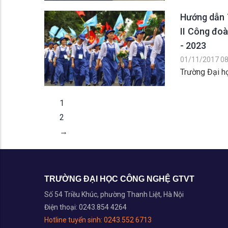
Hướng dẫn T
II Công đo
- 2023
01/11/2017 08
Trường Đại họ
1
2
→
TRƯỜNG ĐẠI HỌC CÔNG NGHỆ GTVT
Số 54 Triều Khúc, phường Thanh Liệt, Hà Nội
Điện thoại: 0243.854 4264
Hotline tuyển sinh:
0243.552 6713