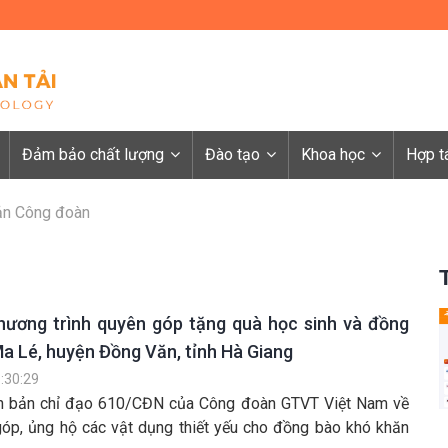
Đảm bảo chất lượng
Đào tạo
Khoa học
Hợp t
ản Công đoàn
hương trình quyên góp tặng quà học sinh và đồng
Ma Lé, huyện Đồng Văn, tỉnh Hà Giang
:30:29
ăn bản chỉ đạo 610/CĐN của Công đoàn GTVT Việt Nam về
góp, ủng hộ các vật dụng thiết yếu cho đồng bào khó khăn