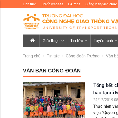
Lịch tuần
Sơ đồ website
E-Office
Giảng viên/viên chức
Giới thiệu
Tin tức
Tuyển sinh
Trang chủ
Tin tức
Công đoàn Trường
Văn b
VĂN BẢN CÔNG ĐOÀN
Tổng kết c
bào tại xã 
24/12/2019 08
Thực hiện v
việc “Quyên 