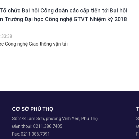
ổ chức Đại hội Công đoàn các cấp tiến tới Đại hội
àn Trường Đại học Công nghệ GTVT Nhiệm kỳ 2018
:33:38
c Công nghệ Giao thông vận tải
CƠ SỞ PHÚ THỌ
Số 278 Lam Sơn, phường Vĩnh Yên, Phú Thọ
S
Điện thoại: 0211.386.7405
Đ
Fax: 0211.386.7391
F