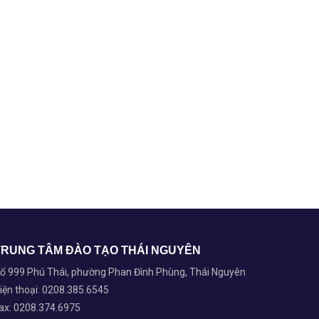
TRUNG TÂM ĐÀO TẠO THÁI NGUYÊN
ố 999 Phú Thái, phường Phan Đình Phùng, Thái Nguyên
iện thoại: 0208.385.6545
ax: 0208.374.6975