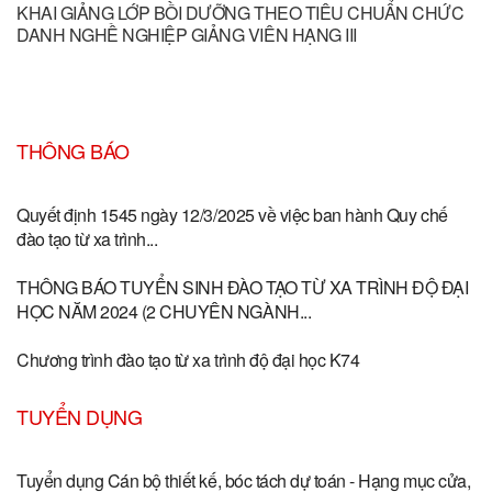
KHAI GIẢNG LỚP BỒI DƯỠNG THEO TIÊU CHUẨN CHỨC
DANH NGHỀ NGHIỆP GIẢNG VIÊN HẠNG III
THÔNG BÁO
Quyết định 1545 ngày 12/3/2025 về việc ban hành Quy chế
đào tạo từ xa trình...
THÔNG BÁO TUYỂN SINH ĐÀO TẠO TỪ XA TRÌNH ĐỘ ĐẠI
HỌC NĂM 2024 (2 CHUYÊN NGÀNH...
Chương trình đào tạo từ xa trình độ đại học K74
TUYỂN DỤNG
Tuyển dụng Cán bộ thiết kế, bóc tách dự toán - Hạng mục cửa,