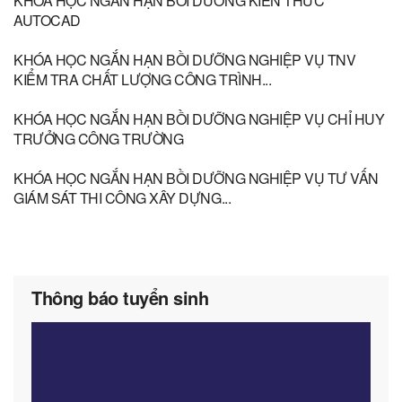
KHOA HỌC NGẮN HẠN BỒI DƯỠNG KIẾN THỨC
AUTOCAD
KHÓA HỌC NGẮN HẠN BỒI DƯỠNG NGHIỆP VỤ TNV
KIỂM TRA CHẤT LƯỢNG CÔNG TRÌNH...
KHÓA HỌC NGẮN HẠN BỒI DƯỠNG NGHIỆP VỤ CHỈ HUY
TRƯỞNG CÔNG TRƯỜNG
KHÓA HỌC NGẮN HẠN BỒI DƯỠNG NGHIỆP VỤ TƯ VẤN
GIÁM SÁT THI CÔNG XÂY DỰNG...
Thông báo tuyển sinh