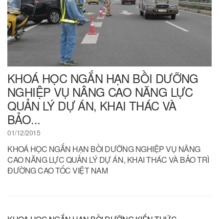
KHOÁ HỌC NGẮN HẠN BỒI DƯỠNG
NGHIỆP VỤ NÂNG CAO NĂNG LỰC
QUẢN LÝ DỰ ÁN, KHAI THÁC VÀ
BẢO...
01/12/2015
KHOÁ HỌC NGẮN HẠN BỒI DƯỠNG NGHIỆP VỤ NÂNG
CAO NĂNG LỰC QUẢN LÝ DỰ ÁN, KHAI THÁC VÀ BẢO TRÌ
ĐƯỜNG CAO TỐC VIỆT NAM