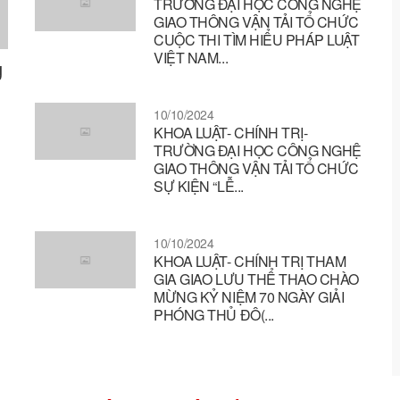
TRƯỜNG ĐẠI HỌC CÔNG NGHỆ
GIAO THÔNG VẬN TẢI TỔ CHỨC
CUỘC THI TÌM HIỂU PHÁP LUẬT
VIỆT NAM...
g
n
10/10/2024
KHOA LUẬT- CHÍNH TRỊ-
TRƯỜNG ĐẠI HỌC CÔNG NGHỆ
GIAO THÔNG VẬN TẢI TỔ CHỨC
SỰ KIỆN “LỄ...
10/10/2024
KHOA LUẬT- CHÍNH TRỊ THAM
GIA GIAO LƯU THỂ THAO CHÀO
MỪNG KỶ NIỆM 70 NGÀY GIẢI
PHÓNG THỦ ĐÔ(...