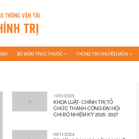
BÁO
BỘ MÔN TRỰC THUỘC
THÔNG TIN CHUYÊN MÔN
10/01/2025
KHOA LUẬT- CHÍNH TRỊ TỔ
CHỨC THÀNH CÔNG ĐẠI HỘI
CHI BỘ NHIỆM KỲ 2025- 2027
09/11/2024