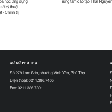
oa học ứng dụng
Trung tâm đào tạo Thái Nguyê
sở kỹ thuật
 - Chính trị
CƠ SỞ PHÚ THỌ
C
Số 278 Lam Sơn, phường Vĩnh Yên, Phú Thọ
S
Điện thoại: 0211.386.7405
N
Fax: 0211.386.7391
Đ
F
F