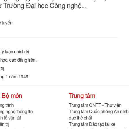
 ở Trường Đại học Công nghệ...
c tuyến
 luận chính trị
ọc, cao đẳng trên...
rị
áng 1 năm 1946
- Bộ môn
Trung tâm
g trình
Trung tâm CNTT - Thư viện
g nghệ thông tin
Trung tâm Quốc phòng An ninh 
 tế vận tải
dục thể chất
n trị
Trung tâm Đào tạo lái xe