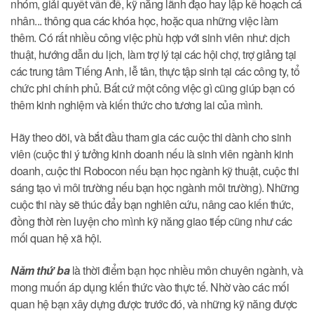
nhóm, giải quyết vấn đề, kỹ năng lãnh đạo hay lập kế hoạch cá
nhân... thông qua các khóa học, hoặc qua những việc làm
thêm. Có rất nhiều công việc phù hợp với sinh viên như: dịch
thuật, hướng dẫn du lịch, làm trợ lý tại các hội chợ, trợ giảng tại
các trung tâm Tiếng Anh, lễ tân, thực tập sinh tại các công ty, tổ
chức phi chính phủ. Bất cứ một công việc gì cũng giúp bạn có
thêm kinh nghiệm và kiến thức cho tương lai của mình.
Hãy theo dõi, và bắt đầu tham gia các cuộc thi dành cho sinh
viên (cuộc thi ý tưởng kinh doanh nếu là sinh viên ngành kinh
doanh, cuộc thi Robocon nếu bạn học ngành kỹ thuật, cuộc thi
sáng tạo vì môi trường nếu bạn học ngành môi trường). Những
cuộc thi này sẽ thúc đẩy bạn nghiên cứu, nâng cao kiến thức,
đồng thời rèn luyện cho mình kỹ năng giao tiếp cũng như các
mối quan hệ xã hội.
Năm thứ ba
là thời điểm bạn học nhiều môn chuyên ngành, và
mong muốn áp dụng kiến thức vào thực tế. Nhờ vào các mối
quan hệ bạn xây dựng được trước đó, và những kỹ năng được