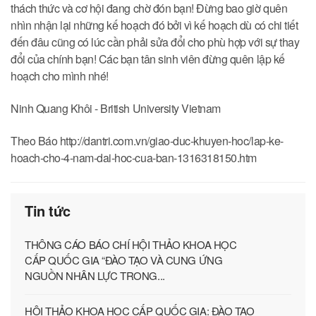
thách thức và cơ hội đang chờ đón bạn! Đừng bao giờ quên
nhìn nhận lại những kế hoạch đó bởi vì kế hoạch dù có chi tiết
đến đâu cũng có lúc cần phải sửa đổi cho phù hợp với sự thay
đổi của chính bạn! Các bạn tân sinh viên đừng quên lập kế
hoạch cho mình nhé!
Ninh Quang Khôi - British University Vietnam
Theo Báo http://dantri.com.vn/giao-duc-khuyen-hoc/lap-ke-
hoach-cho-4-nam-dai-hoc-cua-ban-1316318150.htm
Tin tức
THÔNG CÁO BÁO CHÍ HỘI THẢO KHOA HỌC
CẤP QUỐC GIA “ĐÀO TẠO VÀ CUNG ỨNG
NGUỒN NHÂN LỰC TRONG...
HỘI THẢO KHOA HỌC CẤP QUỐC GIA: ĐÀO TẠO