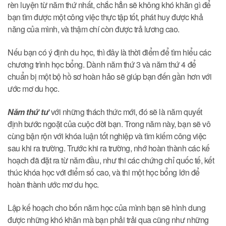
rèn luyện từ năm thứ nhất, chắc hẳn sẽ không khó khăn gì để
bạn tìm được một công việc thực tập tốt, phát huy được khả
năng của mình, và thậm chí còn được trả lương cao.
Nếu bạn có ý định du học, thì đây là thời điểm để tìm hiểu các
chương trình học bổng. Dành năm thứ 3 và năm thứ 4 để
chuẩn bị một bộ hồ sơ hoàn hảo sẽ giúp bạn đến gần hơn với
ước mơ du học.
Năm thứ tư
với những thách thức mới, đó sẽ là năm quyết
định bước ngoặt của cuộc đời bạn. Trong năm này, bạn sẽ vô
cùng bận rộn với khóa luận tốt nghiệp và tìm kiếm công việc
sau khi ra trường. Trước khi ra trường, nhớ hoàn thành các kế
hoạch đã đặt ra từ năm đầu, như thi các chứng chỉ quốc tế, kết
thúc khóa học với điểm số cao, và thi một học bổng lớn để
hoàn thành ước mơ du học.
Lập kế hoạch cho bốn năm học của mình bạn sẽ hình dung
được những khó khăn mà bạn phải trải qua cũng như những