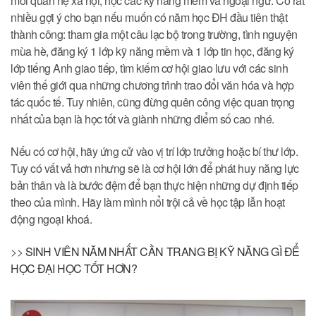
mối quan hệ xã hội, học các kỹ năng mềm và ngoại ngữ. Có rất
nhiều gợi ý cho bạn nếu muốn có năm học ĐH đầu tiên thật
thành công: tham gia một câu lạc bộ trong trường, tình nguyện
mùa hè, đăng ký 1 lớp kỹ năng mềm và 1 lớp tin học, đăng ký
lớp tiếng Anh giao tiếp, tìm kiếm cơ hội giao lưu với các sinh
viên thế giới qua những chương trình trao đổi văn hóa và hợp
tác quốc tế. Tuy nhiên, cũng đừng quên công việc quan trọng
nhất của bạn là học tốt và giành những điểm số cao nhé.
Nếu có cơ hội, hãy ứng cử vào vị trí lớp trưởng hoặc bí thư lớp.
Tuy có vất vả hơn nhưng sẽ là cơ hội lớn để phát huy năng lực
bản thân và là bước đệm để bạn thực hiện những dự định tiếp
theo của mình. Hãy làm mình nổi trội cả về học tập lẫn hoạt
động ngoại khoá.
>>
SINH VIÊN NĂM NHẤT CẦN TRANG BỊ KỸ NĂNG GÌ ĐỂ
HỌC ĐẠI HỌC TỐT HƠN?