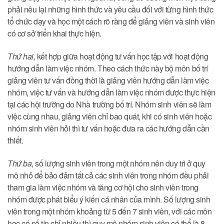
phải nêu lại những hình thức và yêu cầu đối với từng hình thức
tổ chức dạy và học một cách rõ ràng để giảng viên và sinh viên
có cơ sở triển khai thực hiện.
Thứ hai,
kết hợp giữa hoạt động tư vấn học tập với hoạt động
hướng dẫn làm việc nhóm. Theo cách thức này bộ môn bố trí
giảng viên tư vấn đồng thời là giảng viên hướng dẫn làm việc
nhóm, việc tư vấn và hướng dẫn làm việc nhóm được thực hiện
tại các hội trường do Nhà trường bố trí. Nhóm sinh viên sẽ làm
việc cùng nhau, giảng viên chỉ bao quát, khi có sinh viên hoặc
nhóm sinh viên hỏi thì tư vấn hoặc đưa ra các hướng dẫn cần
thiết.
Thứ ba
, số lượng sinh viên trong một nhóm nên duy trì ở quy
mô nhỏ để bảo đảm tất cả các sinh viên trong nhóm đều phải
tham gia làm việc nhóm và tăng cơ hội cho sinh viên trong
nhóm được phát biểu ý kiến cá nhân của mình. Số lượng sinh
viên trong một nhóm khoảng từ 5 đến 7 sinh viên, với các môn
học có số tín chỉ nhiều thì quy mô nhóm sinh viên có thể là 8