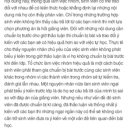
nội dung này, thông qua làm việc nhóm, sinh viên có thể trao
đổi với nhau để có kiến thức hoặc khẳng định lại những nội
dung mà họ còn thấy phân vân. Chỉ trong những trường hợp
sinh viên không tìm thấy câu trả lời từ các bạn mình thì mới lựa
chọn phương án là hỏi giảng viên. Đối với những nội dung cần
chuẩn bị trước cho giờ thảo luận thì chuẩn bị bài và trao đổi ý
kiến với các bạn sẽ có hiệu quả hơn so với việc tự học. Thực tế
cho thấy nguyên nhân chủ yếu của việc sinh viên không phát
biểu ý kiến trong giờ thảo luận là vì họ không chuẩn bị bài trước
khi đến lớp. Tổ chức làm việc nhóm hiệu quả là một cách buộc
sinh viên phải tham gia chuẩn bị bài trước cùng các sinh viên
khác trong nhóm vì các thành viên trong nhóm sẽ tự kiểm tra,
đánh giá lẫn nhau. Một nguyên nhân nữa làm sinh viên ngại
phát biểu ý kiến trước lớp là do họ sợ câu trả lời của mình bị sai
so với đáp án của giảng viên. Nhưng nếu như vấn đề đó sinh
viên đã được chuẩn bị kĩ càng, đã thảo luận và thống nhất ý
kiến với các bạn thì những ngại ngần này có thể sẽ không còn
cản trở sinh viên đưa ra ý kiến về một vấn đề liên quan đến bài
học.