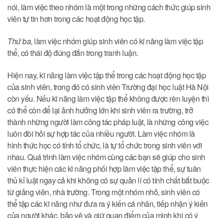
nói, làm việc theo nhóm là một trong những cách thức giúp sinh
viên tự tin hơn trong các hoạt động học tập.
Thứ ba
, làm việc nhóm giúp sinh viên có kĩ năng làm việc tập
thể, có thái độ đúng đắn trong tranh luận.
Hiện nay, kĩ năng làm việc tập thể trong các hoạt động học tập
của sinh viên, trong đó có sinh viên Trường đại học luật Hà Nội
còn yếu. Nếu kĩ năng làm việc tập thể không được rèn luyện thì
có thể còn để lại ảnh hưởng lớn khi sinh viên ra trường, trở
thành những người làm công tác pháp luật, là những công việc
luôn đòi hỏi sự hợp tác của nhiều người. Làm việc nhóm là
hình thức học có tính tổ chức, là tự tổ chức trong sinh viên với
nhau. Quá trình làm việc nhóm cùng các bạn sẽ giúp cho sinh
viên thực hiện các kĩ năng phối hợp làm việc tập thể, sự tuân
thủ kỉ luật ngay cả khi không có sự quản lí có tính chất bắt buộc
từ giảng viên, nhà trường. Trong một nhóm nhỏ, sinh viên có
thể tập các kĩ năng như đưa ra ý kiến cá nhân, tiếp nhận ý kiến
của người khác, bảo vệ và giữ quan điểm của mình khi có ý