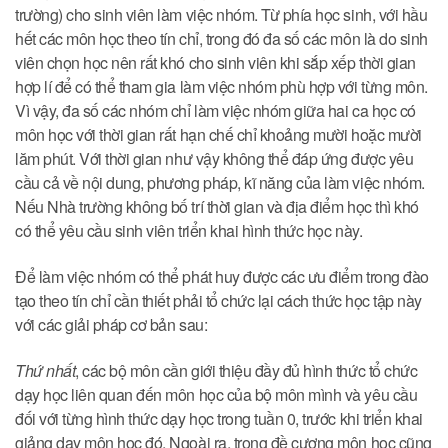
trường) cho sinh viên làm việc nhóm. Từ phía học sinh, với hầu
hết các môn học theo tín chỉ, trong đó đa số các môn là do sinh
viên chọn học nên rất khó cho sinh viên khi sắp xếp thời gian
hợp lí để có thể tham gia làm việc nhóm phù hợp với từng môn.
Vì vậy, đa số các nhóm chỉ làm việc nhóm giữa hai ca học có
môn học với thời gian rất hạn chế chỉ khoảng mười hoặc mười
lăm phút. Với thời gian như vậy không thể đáp ứng được yêu
cầu cả về nội dung, phương pháp, kĩ năng của làm việc nhóm.
Nếu Nhà trường không bố trí thời gian và địa điểm học thì khó
có thể yêu cầu sinh viên triển khai hình thức học này.
Để làm việc nhóm có thể phát huy được các ưu điểm trong đào
tạo theo tín chỉ cần thiết phải tổ chức lại cách thức học tập này
với các giải pháp cơ bản sau:
Thứ nhất
, các bộ môn cần giới thiệu đầy đủ hình thức tổ chức
dạy học liên quan đến môn học của bộ môn mình và yêu cầu
đối với từng hình thức dạy học trong tuần 0, trước khi triển khai
giảng dạy môn học đó. Ngoài ra, trong đề cương môn học cũng