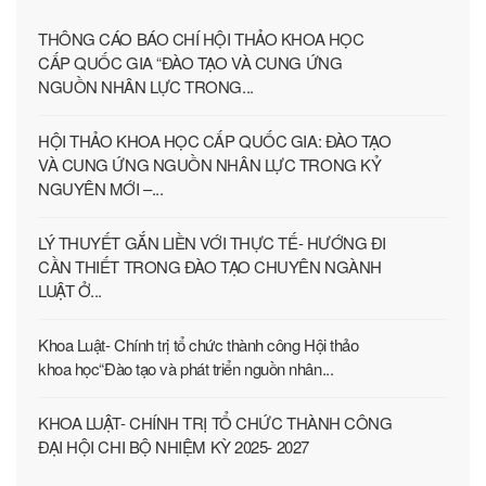
THÔNG CÁO BÁO CHÍ HỘI THẢO KHOA HỌC
CẤP QUỐC GIA “ĐÀO TẠO VÀ CUNG ỨNG
NGUỒN NHÂN LỰC TRONG...
HỘI THẢO KHOA HỌC CẤP QUỐC GIA: ĐÀO TẠO
VÀ CUNG ỨNG NGUỒN NHÂN LỰC TRONG KỶ
NGUYÊN MỚI –...
LÝ THUYẾT GẮN LIỀN VỚI THỰC TẾ- HƯỚNG ĐI
CẦN THIẾT TRONG ĐÀO TẠO CHUYÊN NGÀNH
LUẬT Ở...
Khoa Luật- Chính trị tổ chức thành công Hội thảo
khoa học“Đào tạo và phát triển nguồn nhân...
KHOA LUẬT- CHÍNH TRỊ TỔ CHỨC THÀNH CÔNG
ĐẠI HỘI CHI BỘ NHIỆM KỲ 2025- 2027