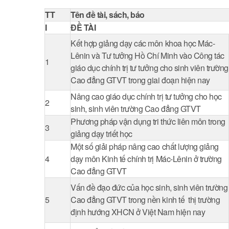
TT
Tên đề tài, sách, báo
I
ĐỀ TÀI
Kết hợp giảng dạy các môn khoa học Mác-
Lênin và Tư tưởng Hồ Chí Minh vào Công tác
1
giáo dục chính trị tư tưởng cho sinh viên trường
Cao đẳng GTVT trong giai đoạn hiện nay
Nâng cao giáo dục chính trị tư tưởng cho học
2
sinh, sinh viên trường Cao đẳng GTVT
Phương pháp vận dụng tri thức liên môn trong
3
giảng dạy triết học
Một số giải pháp nâng cao chất lượng giảng
4
dạy môn Kinh tế chính trị Mác-Lênin ở trường
Cao đẳng GTVT
Vấn đề đạo đức của học sinh, sinh viên trường
5
Cao đẳng GTVT trong nền kinh tế thị trường
định hướng XHCN ở Việt Nam hiện nay