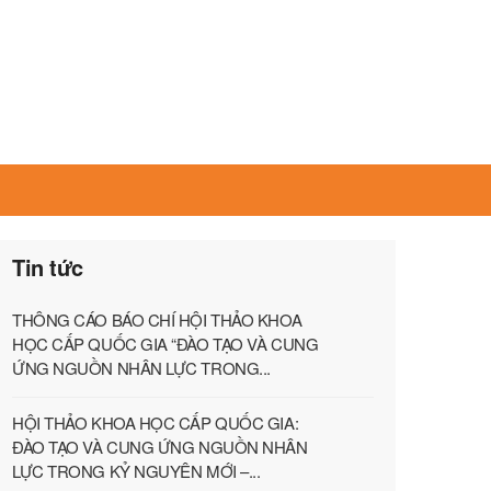
Tin tức
THÔNG CÁO BÁO CHÍ HỘI THẢO KHOA
HỌC CẤP QUỐC GIA “ĐÀO TẠO VÀ CUNG
ỨNG NGUỒN NHÂN LỰC TRONG...
HỘI THẢO KHOA HỌC CẤP QUỐC GIA:
ĐÀO TẠO VÀ CUNG ỨNG NGUỒN NHÂN
LỰC TRONG KỶ NGUYÊN MỚI –...