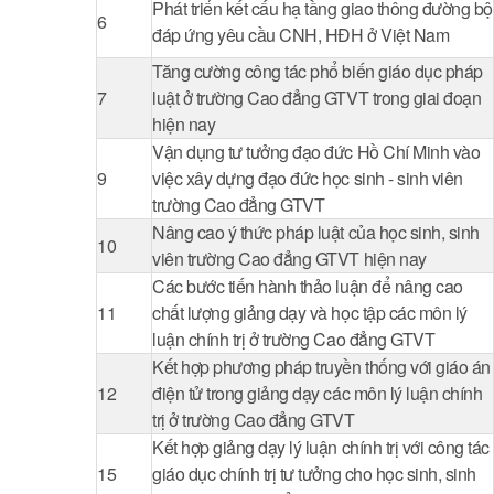
Phát triển kết cấu hạ tầng giao thông đường bộ
6
đáp ứng yêu cầu CNH, HĐH ở Việt Nam
Tăng cường công tác phổ biến giáo dục pháp
7
luật ở trường Cao đẳng GTVT trong giai đoạn
hiện nay
Vận dụng tư tưởng đạo đức Hồ Chí Minh vào
9
việc xây dựng đạo đức học sinh - sinh viên
trường Cao đẳng GTVT
Nâng cao ý thức pháp luật của học sinh, sinh
10
viên trường Cao đẳng GTVT hiện nay
Các bước tiến hành thảo luận để nâng cao
11
chất lượng giảng dạy và học tập các môn lý
luận chính trị ở trường Cao đẳng GTVT
Kết hợp phương pháp truyền thống với giáo án
12
điện tử trong giảng dạy các môn lý luận chính
trị ở trường Cao đẳng GTVT
Kết hợp giảng dạy lý luận chính trị với công tác
15
giáo dục chính trị tư tưởng cho học sinh, sinh