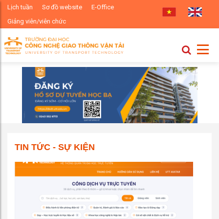
Lịch tuần
Sơ đồ website
E-Office
Giảng viên/viên chức
TIN TỨC - SỰ KIỆN