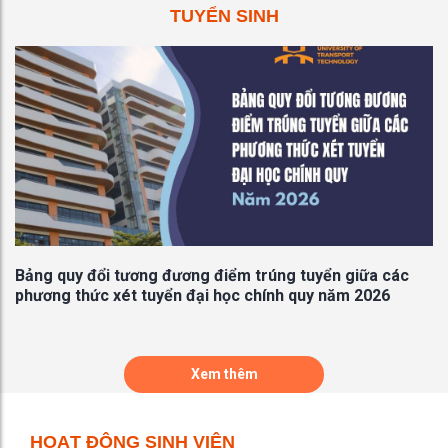
TUYỂN SINH
V/v đăng ký các khóa đào tạo tổ chức tại
16/06
Ấn Độ trong khuôn khổ chương trình hợp
tác kinh tế kỹ thuật Ấn Độ (ITEC) niên khóa
2026 -2027
ọ
Bảng quy đổi tương đương điểm trúng tuyển giữa các
T
phương thức xét tuyển đại học chính quy năm 2026
t
Xem thêm
HOẠT ĐỘNG SINH VIÊN