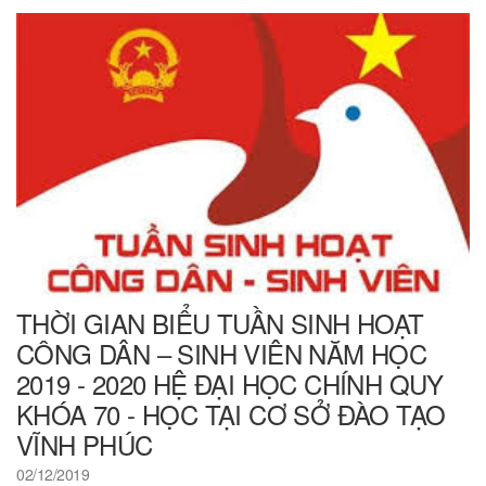
THỜI GIAN BIỂU TUẦN SINH HOẠT
CÔNG DÂN – SINH VIÊN NĂM HỌC
2019 - 2020 HỆ ĐẠI HỌC CHÍNH QUY
KHÓA 70 - HỌC TẠI CƠ SỞ ĐÀO TẠO
VĨNH PHÚC
02/12/2019