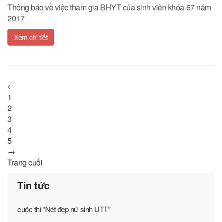
Thông báo về việc tham gia BHYT của sinh viên khóa 67 năm
2017
Xem chi tiết
←
1
2
3
4
5
→
Trang cuối
Tin tức
cuộc thi “Nét đẹp nữ sinh UTT”