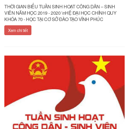
THỜI GIAN BIỂU TUẦN SINH HOẠT CÔNG DÂN – SINH
VIÊN NĂM HỌC 2019 - 2020 \nHỆ ĐẠI HỌC CHÍNH QUY
KHÓA 70 - HỌC TẠI CƠ SỞ ĐÀO TẠO VĨNH PHÚC
Xem chi tiết