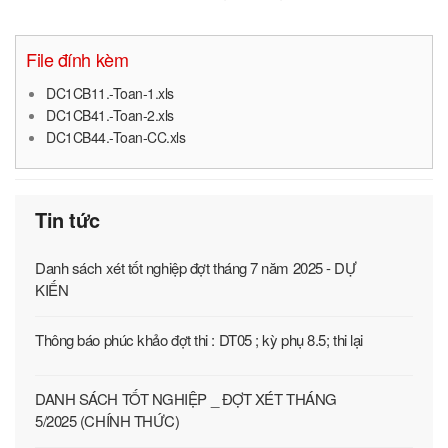
File đính kèm
DC1CB11.-Toan-1.xls
DC1CB41.-Toan-2.xls
DC1CB44.-Toan-CC.xls
Tin tức
Danh sách xét tốt nghiệp đợt tháng 7 năm 2025 - DỰ
KIẾN
Thông báo phúc khảo đợt thi : DT05 ; kỳ phụ 8.5; thi lại
DANH SÁCH TỐT NGHIỆP _ ĐỢT XÉT THÁNG
5/2025 (CHÍNH THỨC)