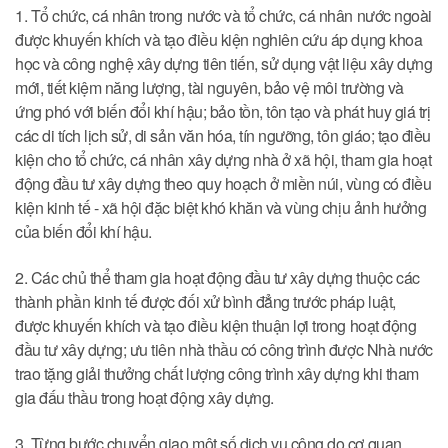
1. Tổ chức, cá nhân trong nước và tổ chức, cá nhân nước ngoài
được khuyến khích và tạo điều kiện nghiên cứu áp dụng khoa
học và công nghệ xây dựng tiên tiến, sử dụng vật liệu xây dựng
mới, tiết kiệm năng lượng, tài nguyên, bảo vệ môi trường và
ứng phó với biến đổi khí hậu; bảo tồn, tôn tạo và phát huy giá trị
các di tích lịch sử, di sản văn hóa, tín ngưỡng, tôn giáo; tạo điều
kiện cho tổ chức, cá nhân xây dựng nhà ở xã hội, tham gia hoạt
động đầu tư xây dựng theo quy hoạch ở miền núi, vùng có điều
kiện kinh tế - xã hội đặc biệt khó khăn và vùng chịu ảnh hưởng
của biến đổi khí hậu.
2. Các chủ thể tham gia hoạt động đầu tư xây dựng thuộc các
thành phần kinh tế được đối xử bình đẳng trước pháp luật,
được khuyến khích và tạo điều kiện thuận lợi trong hoạt động
đầu tư xây dựng; ưu tiên nhà thầu có công trình được Nhà nước
trao tặng giải thưởng chất lượng công trình xây dựng khi tham
gia đấu thầu trong hoạt động xây dựng.
3. Từng bước chuyển giao một số dịch vụ công do cơ quan