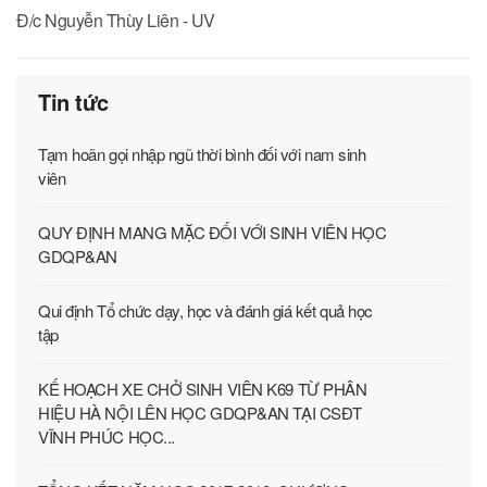
Đ/c Nguyễn Thùy Liên - UV
Tin tức
Tạm hoãn gọi nhập ngũ thời bình đối với nam sinh
viên
QUY ĐỊNH MANG MẶC ĐỐI VỚI SINH VIÊN HỌC
GDQP&AN
Qui định Tổ chức dạy, học và đánh giá kết quả học
tập
KẾ HOẠCH XE CHỞ SINH VIÊN K69 TỪ PHÂN
HIỆU HÀ NỘI LÊN HỌC GDQP&AN TẠI CSĐT
VĨNH PHÚC HỌC...