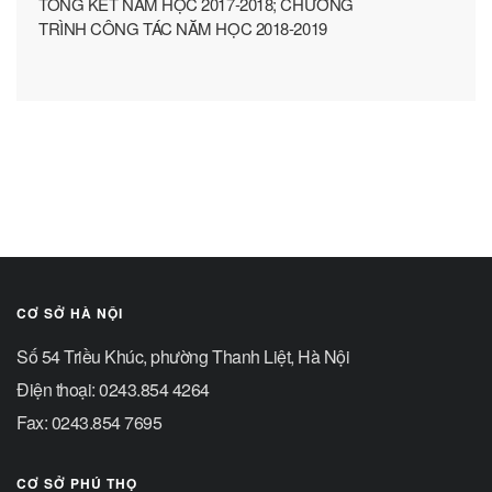
TỔNG KẾT NĂM HỌC 2017-2018; CHƯƠNG
TRÌNH CÔNG TÁC NĂM HỌC 2018-2019
CƠ SỞ HÀ NỘI
Số 54 Triều Khúc, phường Thanh Liệt, Hà Nội
Điện thoại: 0243.854 4264
Fax: 0243.854 7695
CƠ SỞ PHÚ THỌ