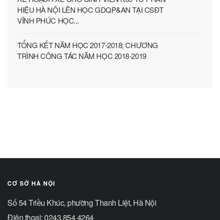
HIỆU HÀ NỘI LÊN HỌC GDQP&AN TẠI CSĐT
VĨNH PHÚC HỌC...
TỔNG KẾT NĂM HỌC 2017-2018; CHƯƠNG
TRÌNH CÔNG TÁC NĂM HỌC 2018-2019
CƠ SỞ HÀ NỘI
Số 54 Triều Khúc, phường Thanh Liệt, Hà Nội
Điện thoại: 0243.854 4264