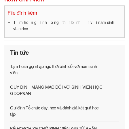
File đính kèm
T---m-ho--n-g---i-nh---p-ng---th---i-b--nh------i-v---i-nam-sinh-
vi--n.doc
Tin tức
Tạm hoãn gọi nhập ngũ thời bình đối với nam sinh
viên
QUY ĐỊNH MANG MẶC ĐỐI VỚI SINH VIÊN HỌC
GDQP&AN
Qui định Tổ chức dạy, học và đánh giá kết quả học
tập
KẾ HOẠCH XE CHỞ SINH VIÊN K69 TỪ PHÂN