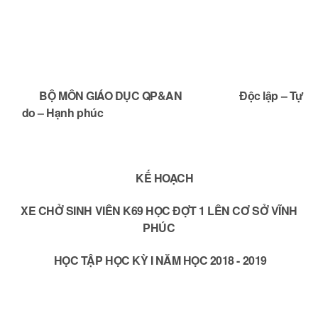
BỘ MÔN GIÁO DỤC QP&AN Độc lập – Tự
do – Hạnh phúc
KẾ HOẠCH
XE CHỞ SINH VIÊN K69 HỌC ĐỢT 1 LÊN CƠ SỞ VĨNH
PHÚC
HỌC TẬP HỌC KỲ I NĂM HỌC 2018 - 2019