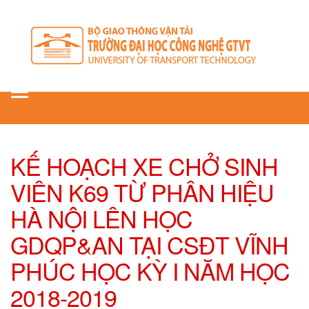
Toggle
navigation
KẾ HOẠCH XE CHỞ SINH
VIÊN K69 TỪ PHÂN HIỆU
HÀ NỘI LÊN HỌC
GDQP&AN TẠI CSĐT VĨNH
PHÚC HỌC KỲ I NĂM HỌC
2018-2019