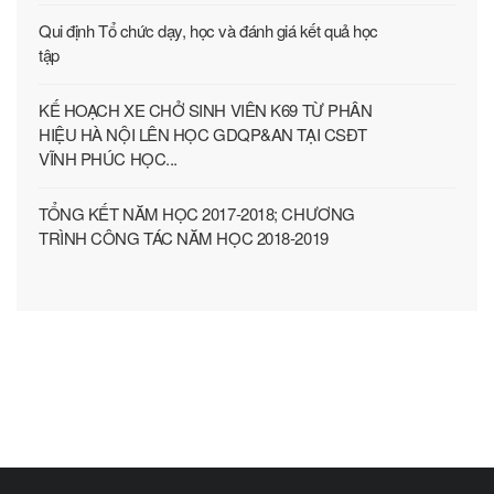
Qui định Tổ chức dạy, học và đánh giá kết quả học
tập
KẾ HOẠCH XE CHỞ SINH VIÊN K69 TỪ PHÂN
HIỆU HÀ NỘI LÊN HỌC GDQP&AN TẠI CSĐT
VĨNH PHÚC HỌC...
TỔNG KẾT NĂM HỌC 2017-2018; CHƯƠNG
TRÌNH CÔNG TÁC NĂM HỌC 2018-2019