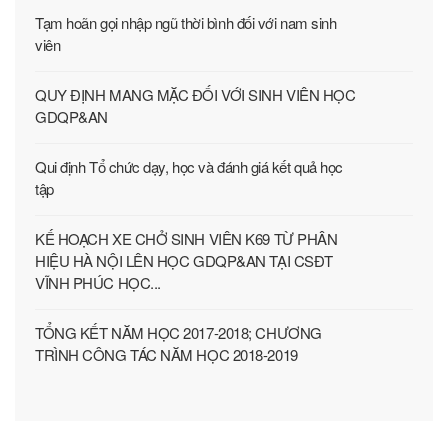
Tạm hoãn gọi nhập ngũ thời bình đối với nam sinh
viên
QUY ĐỊNH MANG MẶC ĐỐI VỚI SINH VIÊN HỌC
GDQP&AN
Qui định Tổ chức dạy, học và đánh giá kết quả học
tập
KẾ HOẠCH XE CHỞ SINH VIÊN K69 TỪ PHÂN
HIỆU HÀ NỘI LÊN HỌC GDQP&AN TẠI CSĐT
VĨNH PHÚC HỌC...
TỔNG KẾT NĂM HỌC 2017-2018; CHƯƠNG
TRÌNH CÔNG TÁC NĂM HỌC 2018-2019