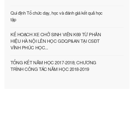
Qui định Tổ chức dạy, học và đánh giá kết quả học
tập
KẾ HOẠCH XE CHỞ SINH VIÊN K69 TỪ PHÂN
HIỆU HÀ NỘI LÊN HỌC GDQP&AN TẠI CSĐT
VĨNH PHÚC HỌC...
TỔNG KẾT NĂM HỌC 2017-2018; CHƯƠNG
TRÌNH CÔNG TÁC NĂM HỌC 2018-2019