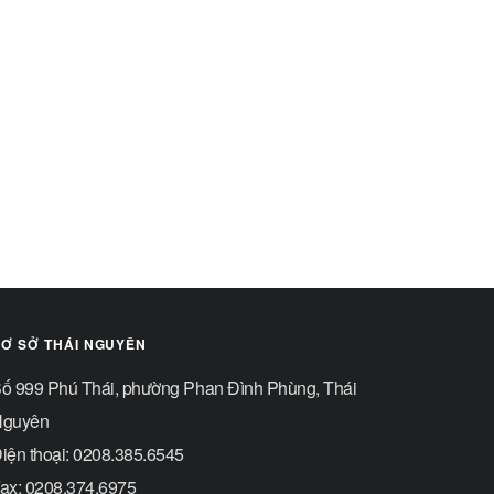
Ơ SỞ THÁI NGUYÊN
ố 999 Phú Thái, phường Phan Đình Phùng, Thái
guyên
iện thoại: 0208.385.6545
ax: 0208.374.6975