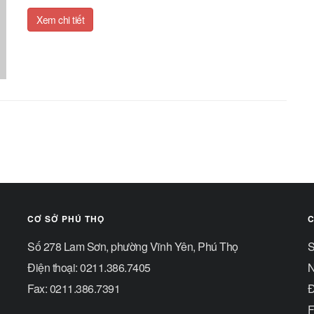
Xem chi tiết
CƠ SỞ PHÚ THỌ
C
Số 278 Lam Sơn, phường Vĩnh Yên, Phú Thọ
S
Điện thoại: 0211.386.7405
N
Fax: 0211.386.7391
Đ
F