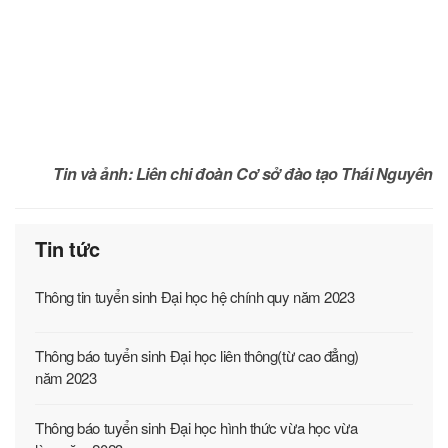
CƠ SỞ PHÚ THỌ
Số 278 Lam Sơn, phường Vĩnh Yên, Phú Thọ
Điện thoại: 0211.386.7405
Fax: 0211.386.7391
CƠ SỞ THÁI NGUYÊN
Số 999 Phú Thái, phường Phan Đình Phùng, Thái Nguyên
Điện thoại: 0208.385.6545
Fax: 0208.374.6975
Fanpage Thái Nguyên
© 2018 Trường Đại học Công nghệ Giao thông vận tải.