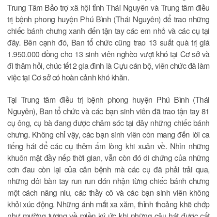
Trung Tâm Bảo trợ xã hội tỉnh Thái Nguyên và Trung tâm điều
trị bệnh phong huyện Phú Bình (Thái Nguyên) để trao những
chiếc bánh chưng xanh đến tận tay các em nhỏ và các cụ tại
đây. Bên cạnh đó, Ban tổ chức cũng trao 13 suất quà trị giá
1.950.000 đồng cho 13 sinh viên nghèo vượt khó tại Cơ sở và
đi thăm hỏi, chúc tết 2 gia đình là Cựu cán bộ, viên chức đã làm
việc tại Cơ sở có hoàn cảnh khó khăn.
Tại Trung tâm điều trị bệnh phong huyện Phú Bình (Thái
Nguyên), Ban tổ chức và các bạn sinh viên đã trao tận tay 81
cụ ông, cụ bà đang được chăm sóc tại đây những chiếc bánh
chưng. Không chỉ vậy, các bạn sinh viên còn mang đến lời ca
tiếng hát để các cụ thêm ấm lòng khi xuân về. Nhìn những
khuôn mặt đầy nếp thời gian, vẫn còn đó di chứng của những
cơn đau còn lại của căn bệnh mà các cụ đã phải trải qua,
những đôi bàn tay run run đón nhận từng chiếc bánh chưng
một cách nâng niu, các thầy cô và các bạn sinh viên không
khỏi xúc động. Những ánh mắt xa xăm, thỉnh thoảng khẽ chớp
như mường tượng về miền ký ức khi những câu hát được cất