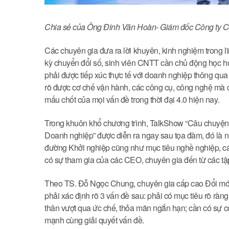
Chia sẻ của Ông Đinh Văn Hoàn- Giám đốc Công ty C
Các chuyên gia đưa ra lời khuyên, kinh nghiệm trong lĩn
kỳ chuyển đổi số, sinh viên CNTT cần chủ động học hỏi,
phải được tiếp xúc thực tế với doanh nghiệp thông qua
rõ được cơ chế vận hành, các công cụ, công nghệ mà c
mấu chốt của mọi vấn đề trong thời đại 4.0 hiện nay.
Trong khuôn khổ chương trình, TalkShow “Câu chuyện 
Doanh nghiệp” được diễn ra ngay sau tọa đàm, đó là n
đường Khởi nghiệp cũng như mục tiêu nghề nghiệp, các 
có sự tham gia của các CEO, chuyên gia đến từ các t
Theo TS. Đỗ Ngọc Chung, chuyên gia cấp cao Đổi mới 
phải xác định rõ 3 vấn đề sau: phải có mục tiêu rõ ràng
thân vượt qua ức chế, thỏa mãn ngắn hạn; cần có sự cộ
mạnh cùng giải quyết vấn đề.