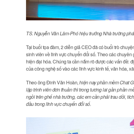
TS. Nguyễn Văn Lâm-Phó hiệu trưởng Nhà trường phát 
Tại buổi tọa đàm, 2 diễn giả CEO đã có buổi trò chuyện 
sinh viên về lĩnh vực chuyển đổi số. Theo các chuyên g
hiện đại hóa. Chúng ta cần nắm rõ được các vấn đề: định
của công nghệ số vào các lĩnh vực kinh tế, văn hóa, xã
Theo ông Đinh Văn Hoàn,
hiện nay phần mềm Chat G
lập trình viên đơn thuần thì trong tương lai gần phần 
ngồi trên ghế nhà trường, các em cần phải trau dồi, tích 
đầu trong lĩnh vực chuyển đổi số.