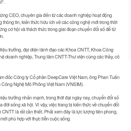
số
”.
 những CEO, chuyên gia đến từ các doanh nghiệp hoạt động
 thông tin, kiến thức hữu ích về các công nghệ mới trong thời
ng cơ hội và thách thức trong giai đoạn chuyển đổi số để từ
n.
iệu trưởng, đại diện lãnh đạo các Khoa CNTT, Khoa Công
 hệ doanh nghiệp, Trung tâm CNTT-Thư viện cùng các thầy, cô
Giám đốc Công ty Cổ phần DeepCare Việt Nam, ông Phan Tuấn
n Công Nghệ Mô Phỏng Việt Nam (VNSIM).
iệu trưởng nhấn mạnh, trong thời đại ngày nay, chuyển đổi số
 đời sống xã hội. Vì vậy, việc trang bị kiến thức về chuyển đổi
 CNTT là rất cần thiết. Phải xem đây là lực lượng tiên phong,
mới phù hợp với thực tiễn cuộc sống.