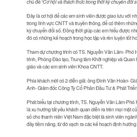
chủ đề “
Cơ hội và thách thức trong thời kỳ chuyển đổi 
Đây là cơ hội để các em sinh viên được giao lưu với
trong lĩnh vực CNTT và truyền thông, để có thêm những
kỳ chuyển đổi số. Đồng thời giúp các em hiểu được nhữ
đó có những kế hoạch trong học tập và rèn luyện tốt hơ
Tham dự chương trình có TS. Nguyễn Văn Lâm- Phó H
trình, Phòng Đào tạo, Trung tâm Khởi nghiệp và Quan
giáo và các em sinh viên Khoa CNTT.
Phía khách mời có 2 diễn giả: ông Đinh Văn Hoàn- 
Anh- Giám đốc Công Ty Cổ Phần Đầu Tư & Phát Triể
Phát biểu tại chương trình, TS. Nguyễn Văn Lâm-Phó h
là xu hướng tất yếu khách quan diễn ra trên mọi mặt của
số cho thanh niên Việt Nam đặc biệt là sinh viên ngành
đầy tiềm năng, từ đó vạch ra các kế hoạch định hướng 