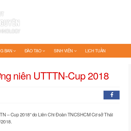
G BAN
ĐÀO TẠO
SINH VIÊN
LỊCH TUẦN
ường niên UTTTN-Cup 2018
 UTTTN – Cup 2018” do Liên Chi Đoàn TNCSHCM Cơ sở Thái
/2018.