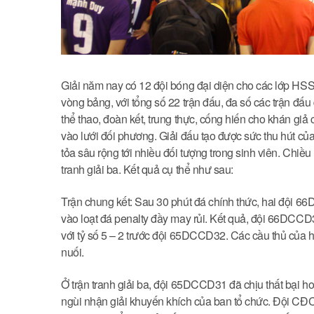
Giải năm nay có 12 đội bóng đại diện cho các lớp HSSV
vòng bảng, với tổng số 22 trận đấu, đa số các trận đấu đ
thể thao, đoàn kết, trung thực, cống hiến cho khán giả
vào lưới đối phương. Giải đấu tạo được sức thu hút của
tỏa sâu rộng tới nhiều đối tượng trong sinh viên. Chiều
tranh giải ba. Kết quả cụ thể như sau:
Trận chung kết: Sau 30 phút đá chính thức, hai đội 
vào loạt đá penalty đầy may rủi. Kết quả, đội 66DCCD3
với tỷ số 5 – 2 trước đội 65DCCD32. Các cầu thủ của h
nuối.
Ở trận tranh giải ba, đội 65DCCD31 đã chịu thất bại h
ngùi nhận giải khuyến khích của ban tổ chức. Đội CĐC