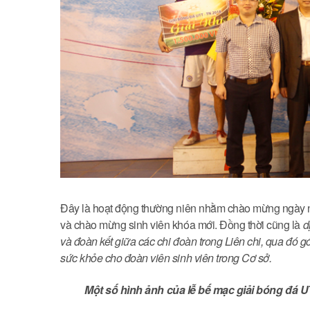
Đây là hoạt động thường niên nhằm chào mừng ngày n
và chào mừng sinh viên khóa mới. Đồng thời cũng là
d
và đoàn kết giữa các chi đoàn trong Liên chi, qua đó 
sức khỏe cho đoàn viên sinh viên trong Cơ sở.
Một số hình ảnh của lễ bế mạc giải bóng đá 