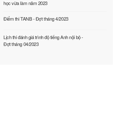
học vừa làm năm 2023
Điểm thi TANB - Đợt tháng 4/2023
Lịch thi đánh giá trình độ tiếng Anh nội bộ -
Đợt tháng 04/2023