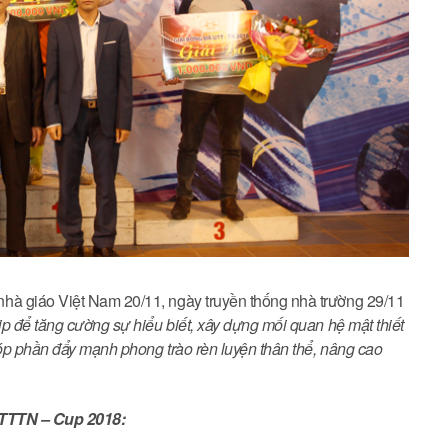
hà giáo Việt Nam 20/11, ngày truyền thống nhà trường 29/11
ịp để tăng cường sự hiểu biết, xây dựng mối quan hệ mật thiết
góp phần đẩy mạnh phong trào rèn luyện thân thể, nâng cao
UTTTN – Cup 2018: