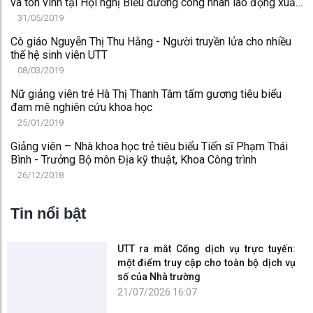
và tôn vinh tại Hội nghị Biểu dương công nhân lao động xuất
sắc, tiêu biểu năm 2018
31/05/2019
Cô giáo Nguyễn Thị Thu Hằng - Người truyền lửa cho nhiều
thế hệ sinh viên UTT
08/03/2019
Nữ giảng viên trẻ Hà Thị Thanh Tâm tấm gương tiêu biểu
đam mê nghiên cứu khoa học
25/01/2019
Giảng viên – Nhà khoa học trẻ tiêu biểu Tiến sĩ Phạm Thái
Bình - Trưởng Bộ môn Địa kỹ thuật, Khoa Công trình
26/12/2018
Tin nổi bật
UTT ra mắt Cổng dịch vụ trực tuyến:
một điểm truy cập cho toàn bộ dịch vụ
số của Nhà trường
21/07/2026 16:07