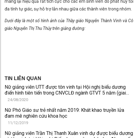
mang lại hiệu quả rất tích cực cho các em sinh viên do phát huy tối
đa tính tự giác, sự hỗ trợ lẫn nhau giữa các thành viên trong nhóm.
Dưới đây là một số hình ảnh của Thầy giáo Nguyễn Thành Vinh và Cô
giáo Nguyễn Thị Thu Thủy trên giảng đường:
TIN LIÊN QUAN
Nữ giảng viên UTT được tôn vinh tại Hội nghị biểu dương
điển hình tiên tiến trong CNVCLĐ ngành GTVT 5 năm (giai
đoạn 2016-2020)
24/08/2020
Nữ Phó Giáo sư trẻ nhất năm 2019: Khát khao truyền lửa
đam mê nghiên cứu khoa học
11/12/2019
Nữ giảng viên Trần Thị Thanh Xuân vinh dự được biểu dương