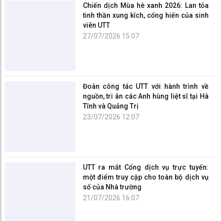
Đoàn công tác UTT với hành trình về
nguồn, tri ân các Anh hùng liệt sĩ tại Hà
Tĩnh và Quảng Trị
23/07/2026 12:07
UTT ra mắt Cổng dịch vụ trực tuyến:
một điểm truy cập cho toàn bộ dịch vụ
số của Nhà trường
21/07/2026 16:07
TRƯỜNG ĐẠI HỌC CÔNG NGHỆ GTVT
Số 54 Triều Khúc, phường Thanh Liệt, Hà Nội
Điện thoại: 0243.854 4264
Hotline tuyển sinh:
0243.552 6713
Fax: 0243.854 7695