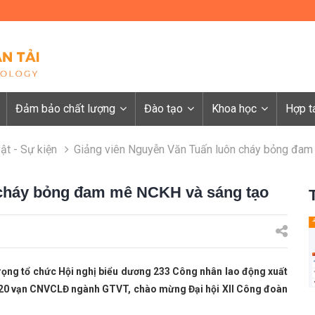
Đảm bảo chất lượng
Đào tạo
Khoa học
Hợp t
ật - Sự kiện
Giảng viên Nguyễn Văn Tuấn luôn cháy bỏng đa
 cháy bỏng đam mê NCKH và sáng tạo
ọng tổ chức Hội nghị biểu dương 233 Công nhân lao động xuất
n 20 vạn CNVCLĐ ngành GTVT,
chào mừng Đại hội XII Công đoàn