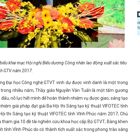
 biểu khai mạc Hội nghị Biểu dương Công
nhân lao động xuất sắc tiêu
nh GTV năm 2017.
ờng Đại học Công nghệ GTVT vinh dự được vinh danh là một trong
tục trong nhiều năm, Thầy giáo Nguyễn Văn Tuấn là một tấm gương
 đấu, nỗ lực hết mình để hoàn thành nhiệm vụ được giao, sáng tạo
nhiệm giải pháp đạt giải Ba Hội thi Sáng tạo kỹ thuật VIFOTEC tỉnh
Hội thi Sáng tạo kỹ thuật VIFOTEC tỉnh Vĩnh Phúc năm 2017; Chủ
 tham gia 10 đề tài nghiên cứu khoa học cấp Bộ GTVT; Bằng khen
 tỉnh Vĩnh Phúc do có thành tích xuất sắc trong phong trào sáng