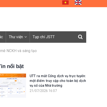
ác
Thư viện
Tạp chí JSTT
m mê NCKH và sáng tạo
Tin nổi bật
UTT ra mắt Cổng dịch vụ trực tuyến:
một điểm truy cập cho toàn bộ dịch
vụ số của Nhà trường
21/07/2026 16:07