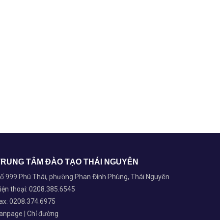
TRUNG TÂM ĐÀO TẠO THÁI NGUYÊN
ố 999 Phú Thái, phường Phan Đình Phùng, Thái Nguyên
iện thoại: 0208.385.6545
ax: 0208.374.6975
anpage
|
Chỉ đường