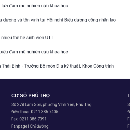
n lửa đam mê nghiên cứu khoa học
Hội nghị Biểu dương công nhân lao
nhiều thế hệ sinh viên UTT
 biểu đam mê nghiên cứu khoa học
m Thái Bình - Trưởng Bộ môn Địa kỹ thuật, Khoa Công trình
CƠ SỞ PHÚ THỌ
Số 278 Lam Sơn, phường Vĩnh Yên, Phú Thọ
S
Điện thoại: 0211.386.7405
Đ
Fax: 0211.386.7391
F
Fanpage
|
Chỉ đường
F