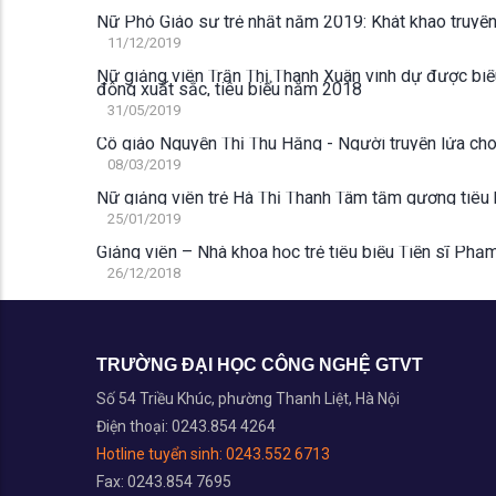
Nữ Phó Giáo sư trẻ nhất năm 2019: Khát khao truyề
11/12/2019
Nữ giảng viên Trần Thị Thanh Xuân vinh dự được biểu dương và tôn vinh tại 
động xuất sắc, tiêu biểu năm 2018
31/05/2019
Cô giáo Nguyễn Thị Thu Hằng - Người truyền lửa cho 
08/03/2019
Nữ giảng viên trẻ Hà Thị Thanh Tâm tấm gương tiêu
25/01/2019
Giảng viên – Nhà khoa học trẻ tiêu biểu Tiến sĩ Phạ
26/12/2018
TRƯỜNG ĐẠI HỌC CÔNG NGHỆ GTVT
Số 54 Triều Khúc, phường Thanh Liệt, Hà Nội
Điện thoại: 0243.854 4264
Hotline tuyển sinh:
0243.552 6713
Fax: 0243.854 7695