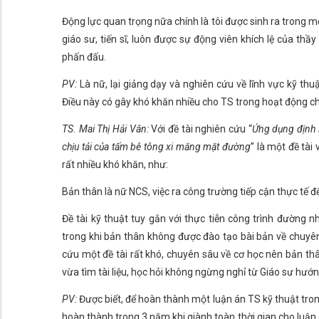
Động lực quan trọng nữa chính là tôi được sinh ra trong mộ
giáo sư, tiến sĩ, luôn được sự động viên khích lệ của t
phấn đấu.
PV:
Là nữ, lại giảng dạy và nghiên cứu về lĩnh vực kỹ thu
Điều này có gây khó khăn nhiều cho TS trong hoạt động 
TS. Mai Thị Hải Vân:
Với đề tài nghiên cứu “
Ứng dụng định l
chịu tải của tấm bê tông xi măng mặt đường
” là một đề tài
rất nhiều khó khăn, như:
Bản thân là nữ NCS, việc ra công trường tiếp cận thực tế để 
Đề tài kỹ thuật tuy gắn với thực tiễn công trình đường 
trong khi bản thân không được đào tạo bài bản về chuyên
cứu một đề tài rất khó, chuyên sâu về cơ học nên bản thâ
vừa tìm tài liệu, học hỏi không ngừng nghỉ từ Giáo sư hướ
PV:
Được biết, để hoàn thành một luận án TS kỹ thuật tron
hoàn thành trong 3 năm khi giành toàn thời gian cho luận 