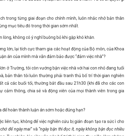
ạch trong từng giai đoạn cho chính mình, luôn nhắc nhở bản thân
ừng mục tiêu đó trong thời gian sớm nhất.
n lòng, không có ý nghĩ buông bỏ khi gặp khó khăn.
ợng lớn, lại tích cực tham gia các hoạt động của Bộ môn, của Khoa
o luận án của mình mà vẫn đảm bảo được “đảm việc nhà”?
lớn ở Trường, tôi còn vướng bận việc nhà với hai con nhỏ đang tuổi
, bản thân tôi luôn thường phải tranh thủ bố trí thời gian nghiên
t cả các buổi tối, thường bắt đầu sau 21h30 (khi đã cho các con
ự cảm thông, chia sẻ và động viên của mọi thành viên trong gia
 ta để hoàn thành luận án sớm hoặc đúng hạn?
ệc liên tục, không để việc nghiên cứu bị gián đoạn tạo ra sức ì cho
 chớ để ngày mai”
và
“ngày bận thì đọc ít, ngày không bận đọc nhiều