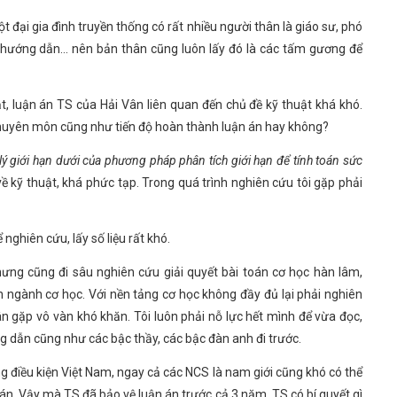
t đại gia đình truyền thống có rất nhiều người thân là giáo sư, phó
hầy hướng dẫn… nên bản thân cũng luôn lấy đó là các tấm gương để
ật, luận án TS của Hải Vân liên quan đến chủ đề kỹ thuật khá khó.
chuyên môn cũng như tiến độ hoàn thành luận án hay không?
ý giới hạn dưới của phương pháp phân tích giới hạn để tính toán sức
 về kỹ thuật, khá phức tạp. Trong quá trình nghiên cứu tôi gặp phải
nghiên cứu, lấy số liệu rất khó.
nhưng cũng đi sâu nghiên cứu giải quyết bài toán cơ học hàn lâm,
 ngành cơ học. Với nền tảng cơ học không đầy đủ lại phải nghiên
n gặp vô vàn khó khăn. Tôi luôn phải nỗ lực hết mình để vừa đọc,
ng dẫn cũng như các bậc thầy, các bậc đàn anh đi trước.
g điều kiện Việt Nam, ngay cả các NCS là nam giới cũng khó có thể
án. Vậy mà TS đã bảo vệ luận án trước cả 3 năm. TS có bí quyết gì