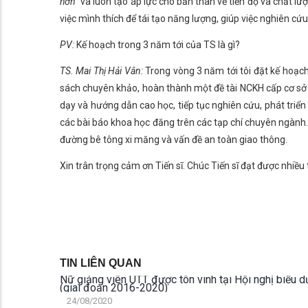
hơn”
và luôn tạo áp lực cho bản thân về tiến độ và chất lượ
việc mình thích để tái tạo năng lượng, giúp việc nghiên cứu
PV:
Kế hoạch trong 3 năm tới của TS là gì?
TS. Mai Thị Hải Vân:
Trong vòng 3 năm tới tôi đặt kế hoạch
sách chuyên khảo, hoàn thành một đề tài NCKH cấp cơ sở 
dạy và hướng dẫn cao học, tiếp tục nghiên cứu, phát triển
các bài báo khoa học đăng trên các tạp chí chuyên ngành
đường bê tông xi măng và vấn đề an toàn giao thông.
Xin trân trọng cảm ơn Tiến sĩ. Chúc Tiến sĩ đạt được nhiều 
TIN LIÊN QUAN
Nữ giảng viên UTT được tôn vinh tại Hội nghị biểu 
(giai đoạn 2016-2020)
24/08/2020