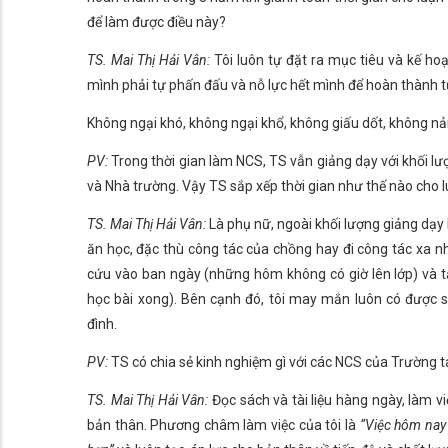
để làm được điều này?
TS. Mai Thị Hải Vân:
Tôi luôn tự đặt ra mục tiêu và kế ho
mình phải tự phấn đấu và nỗ lực hết mình để hoàn thành t
Không ngại khó, không ngại khổ, không giấu dốt, không nả
PV:
Trong thời gian làm NCS, TS vẫn giảng dạy với khối lư
và Nhà trường. Vậy TS sắp xếp thời gian như thế nào ch
TS. Mai Thị Hải Vân:
Là phụ nữ, ngoài khối lượng giảng dạy 
ăn học, đặc thù công tác của chồng hay đi công tác xa nhà
cứu vào ban ngày (những hôm không có giờ lên lớp) và tấ
học bài xong). Bên cạnh đó, tôi may mắn luôn có được s
đình.
PV:
TS có chia sẻ kinh nghiệm gì với các NCS của Trường
TS. Mai Thị Hải Vân:
Đọc sách và tài liệu hàng ngày, làm vi
bản thân. Phương châm làm việc của tôi là
“Việc hôm nay