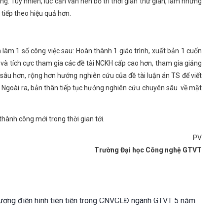
ng. Tuy nhiên, lúc cần vẫn nên bố trí thời gian thư giãn, làm những
 tiếp theo hiệu quả hơn.
 làm 1 số công việc sau: Hoàn thành 1 giáo trình, xuất bản 1 cuốn
và tích cực tham gia các đề tài NCKH cấp cao hơn, tham gia giảng
 sâu hơn, rộng hơn hướng nghiên cứu của đề tài luận án TS để viết
. Ngoài ra, bản thân tiếp tục hướng nghiên cứu chuyên sâu về mặt
thành công mới trong thời gian tới.
PV
Trường Đại học Công nghệ GTVT
dương điển hình tiên tiến trong CNVCLĐ ngành GTVT 5 năm