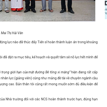
 Mai Thị Hải Vân
t động lực nào đã thúc đẩy Tiến sĩ hoàn thành luận án trong khoảng
ôi đã đặt ra mục tiêu, kế hoạch và quyết tâm sẽ nỗ lực hết mình để
i trọng giới hạn của mặt đường Bê tông xi măng”
hiện đang rất cấp
ồn nhân lực (giảng viên) cũng như mảng đề tài về chuyên ngành cầu
lượng cao. Bản thân tôi cũng rất mong muốn sớm đủ điều kiện để
 của Nhà trường đối với các NCS hoàn thành trước hạn, đúng hạn