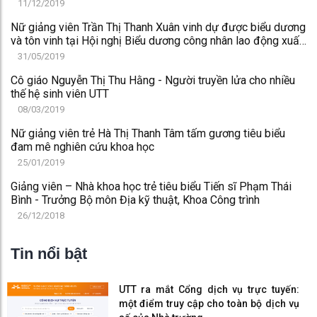
11/12/2019
Nữ giảng viên Trần Thị Thanh Xuân vinh dự được biểu dương
và tôn vinh tại Hội nghị Biểu dương công nhân lao động xuất
sắc, tiêu biểu năm 2018
31/05/2019
Cô giáo Nguyễn Thị Thu Hằng - Người truyền lửa cho nhiều
thế hệ sinh viên UTT
08/03/2019
Nữ giảng viên trẻ Hà Thị Thanh Tâm tấm gương tiêu biểu
đam mê nghiên cứu khoa học
25/01/2019
Giảng viên – Nhà khoa học trẻ tiêu biểu Tiến sĩ Phạm Thái
Bình - Trưởng Bộ môn Địa kỹ thuật, Khoa Công trình
26/12/2018
Tin nổi bật
UTT ra mắt Cổng dịch vụ trực tuyến:
một điểm truy cập cho toàn bộ dịch vụ