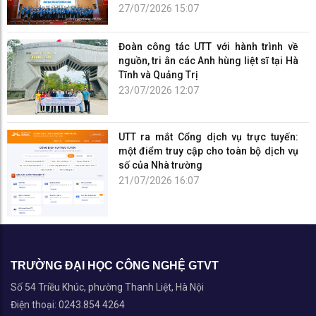
27/07/2026 15:07
Đoàn công tác UTT với hành trình về
nguồn, tri ân các Anh hùng liệt sĩ tại Hà
Tĩnh và Quảng Trị
23/07/2026 12:07
UTT ra mắt Cổng dịch vụ trực tuyến:
một điểm truy cập cho toàn bộ dịch vụ
số của Nhà trường
21/07/2026 16:07
TRƯỜNG ĐẠI HỌC CÔNG NGHỆ GTVT
Số 54 Triều Khúc, phường Thanh Liệt, Hà Nội
Điện thoại: 0243.854 4264