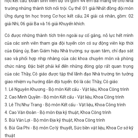
học kết cấu. Đoàn sinh viên dự thi gồm 44 em đã mang về cho Nhà
trường những thành tích nổi trội. Cụ thể: 01 giải Nhất đồng đội môn
Ứng dụng tin học trong Cơ học kết cấu; 24 giải cá nhân, gồm: 02
giải Nhì, 06 giải Ba và 16 giải Khuyến khích.
Có được những thành tích trên ngoài sự cố gắng, nỗ lực hết mình
của các sinh viên tham gia đội tuyển còn có sự động viên kịp thời
của Đảng ủy, Ban Giám hiệu Nhà trường; sự quan tâm, chỉ đạo sát
sao và phối hợp nhịp nhàng của các khoa chuyên môn và phòng
chức năng. Đặc biệt phải kể đến những đóng góp rất quan trọng
của các Thầy, Cô giáo được tập thể lãnh đạo Nhà trường tin tưởng
giao nhiệm vụ hướng dẫn đội tuyển. Đó là các Thầy, Cô giáo:
1. Lê Nguyên Khương - Bộ môn Kết cấu - Vật liệu, Khoa Công trình
2. Cao Minh Quyền - Bộ môn Kết cấu - Vật liệu, Khoa Công trình
3. Lê Thị Như Trang - Bộ môn Kết cấu - Vật liệu, Khoa Công trình
4. Cao Văn Đoàn - Bộ môn Địa kỹ thuật, Khoa Công trình
5. Bùi Văn Lợi - Bộ môn Địa kỹ thuật, Khoa Công trình
6. Bùi Gia Phi - Bộ môn Cơ lý thuyết, Sức bền vật liệu, Khoa Cơ sở kỹ
thuật