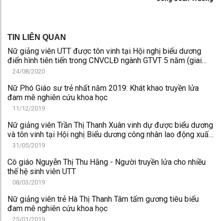
TIN LIÊN QUAN
Nữ giảng viên UTT được tôn vinh tại Hội nghị biểu dương
điển hình tiên tiến trong CNVCLĐ ngành GTVT 5 năm (giai
đoạn 2016-2020)
24/08/2020
Nữ Phó Giáo sư trẻ nhất năm 2019: Khát khao truyền lửa
đam mê nghiên cứu khoa học
11/12/2019
Nữ giảng viên Trần Thị Thanh Xuân vinh dự được biểu dương
và tôn vinh tại Hội nghị Biểu dương công nhân lao động xuất
sắc, tiêu biểu năm 2018
31/05/2019
Cô giáo Nguyễn Thị Thu Hằng - Người truyền lửa cho nhiều
thế hệ sinh viên UTT
08/03/2019
Nữ giảng viên trẻ Hà Thị Thanh Tâm tấm gương tiêu biểu
đam mê nghiên cứu khoa học
25/01/2019