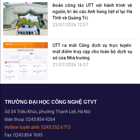
Đoàn công tác UTT với hành trình về
nguồn, tri ân các Anh hùng liệt sĩ tại Hà
Tĩnh và Quảng Trị
23/07/2026 12:07
UTT ra mắt Cổng dịch vụ trực tuyến:
một điểm truy cập cho toàn bộ dịch vụ
số của Nhà trường
21/07/2026 16:07
TRƯỜNG ĐẠI HỌC CÔNG NGHỆ GTVT
Số 54 Triều Khúc, phường Thanh Liệt, Hà Nội
Điện thoại: 0243.854 4264
Hotline tuyển sinh:
0243.552 6713
Fax: 0243.854 7695