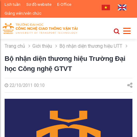
Lịch tuần
Sơ đồ website
E-Office
Giảng viên/viên chức
Trang chủ
Giới thiệu
Bộ nhận diện thương hiệu UTT
Bộ nhận diện thương hiệu Trường Đại
học Công nghệ GTVT
22/10/2011 00:10