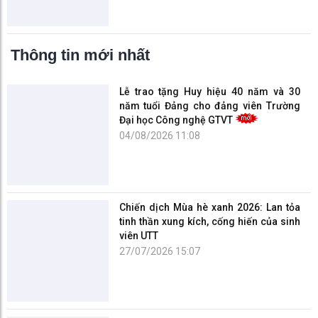
Thông tin mới nhất
Lễ trao tặng Huy hiệu 40 năm và 30
năm tuổi Đảng cho đảng viên Trường
Đại học Công nghệ GTVT
04/08/2026 11:08
Chiến dịch Mùa hè xanh 2026: Lan tỏa
tinh thần xung kích, cống hiến của sinh
viên UTT
27/07/2026 15:07
Đoàn công tác UTT với hành trình về
nguồn, tri ân các Anh hùng liệt sĩ tại Hà