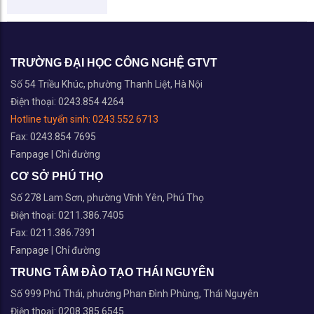
TRƯỜNG ĐẠI HỌC CÔNG NGHỆ GTVT
Số 54 Triều Khúc, phường Thanh Liệt, Hà Nội
Điện thoại: 0243.854 4264
Hotline tuyển sinh:
0243.552 6713
Fax: 0243.854 7695
Fanpage
|
Chỉ đường
CƠ SỞ PHÚ THỌ
Số 278 Lam Sơn, phường Vĩnh Yên, Phú Thọ
Điện thoại: 0211.386.7405
Fax: 0211.386.7391
Fanpage
|
Chỉ đường
TRUNG TÂM ĐÀO TẠO THÁI NGUYÊN
Số 999 Phú Thái, phường Phan Đình Phùng, Thái Nguyên
Điện thoại: 0208.385.6545
Fax: 0208.374.6975
Fanpage
|
Chỉ đường