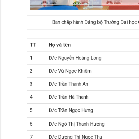
Ban chấp hành Đảng bộ Trường Đại học 
TT
Họ và tên
1
Đ/c Nguyễn Hoàng Long
2
Đ/c Vũ Ngọc Khiêm
3
Đ/c Trần Thanh An
4
Đ/c Trần Hà Thanh
5
Đ/c Trần Ngọc Hưng
6
Đ/c Ngô Thị Thanh Hương
7
Đ/c Dương Thị Ngọc Thu