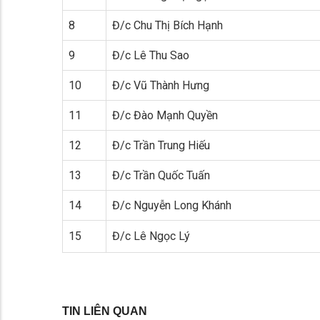
8
Đ/c Chu Thị Bích Hạnh
9
Đ/c Lê Thu Sao
10
Đ/c Vũ Thành Hưng
11
Đ/c Đào Mạnh Quyền
12
Đ/c Trần Trung Hiếu
13
Đ/c Trần Quốc Tuấn
14
Đ/c Nguyễn Long Khánh
15
Đ/c Lê Ngọc Lý
TIN LIÊN QUAN