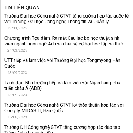
TIN LIÊN QUAN
Trường Đại học Công nghệ GTVT tăng cường hợp tác quốc tế
với Trường Đại học Công nghệ Thông tin và Quản lý
Rzeszów (UITM), Ba Lan
13/11/2025
Chương trình Tọa đàm: Ra mắt Câu lạc bộ học thuật sinh
viên ngành ngôn ngữ Anh và chia sẻ cơ hội học tập và thực
tập tại Úc
24/03/2025
UTT tiếp và làm việc với Trường Đại học Tongmyong Hàn
Quốc
13/09/2023
Lãnh đạo Nhà trường tiếp và làm việc với Ngân hàng Phát
triển châu Á (ADB)
13/09/2023
Trường Đại học Công nghệ GTVT ký thỏa thuận hợp tác với
Công ty MIDAS IT, Hàn Quốc
15/08/2023
Trường ĐH Công nghệ GTVT tăng cường hợp tác đào tạo
Tiếng Anh cho sinh viên