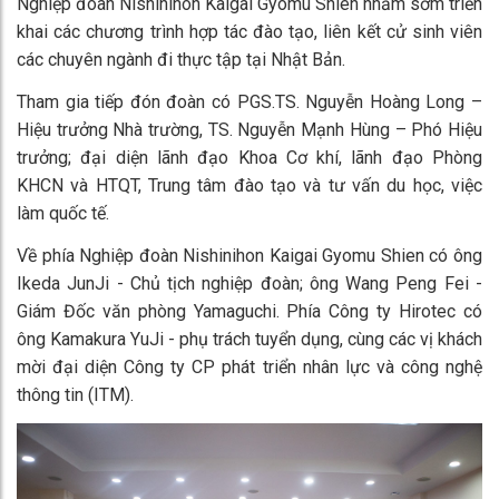
Nghiệp đoàn Nishinihon Kaigai Gyomu Shien nhằm sớm triển
khai các chương trình hợp tác đào tạo, liên kết cử sinh viên
các chuyên ngành đi thực tập tại Nhật Bản.
Tham gia tiếp đón đoàn có PGS.TS. Nguyễn Hoàng Long –
Hiệu trưởng Nhà trường, TS. Nguyễn Mạnh Hùng – Phó Hiệu
trưởng; đại diện lãnh đạo Khoa Cơ khí, lãnh đạo Phòng
KHCN và HTQT, Trung tâm đào tạo và tư vấn du học, việc
làm quốc tế.
Về phía Nghiệp đoàn Nishinihon Kaigai Gyomu Shien có ông
Ikeda JunJi - Chủ tịch nghiệp đoàn; ông Wang Peng Fei -
Giám Đốc văn phòng Yamaguchi. Phía Công ty Hirotec có
ông Kamakura YuJi - phụ trách tuyển dụng, cùng các vị khách
mời đại diện Công ty CP phát triển nhân lực và công nghệ
thông tin (ITM).