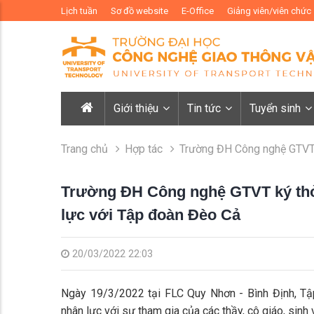
Lịch tuần
Sơ đồ website
E-Office
Giảng viên/viên chức
Giới thiệu
Tin tức
Tuyển sinh
Trang chủ
Hợp tác
Trường ĐH Công nghệ GTVT 
Trường ĐH Công nghệ GTVT ký thỏ
lực với Tập đoàn Đèo Cả
20/03/2022 22:03
Ngày 19/3/2022 tại FLC Quy Nhơn - Bình Định, Tậ
nhân lực với sự tham gia của các thầy, cô giáo, sinh